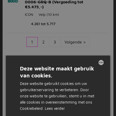
0006-GRQ-B (Vergoeding tot
€5.475,-)
ICON
Velp
(10 km)
4.261 tot 5.717
1
2
3
Volgende >
Bekijk
recent gesloten vacatures
Deze website maakt gebruik
van cookies.
DUTCH
Werken in Zevenaar
Deze website gebruikt cookies om uw
GERMAN
Op zoek naar een baan in Zevenaar? Grote kans dat
gebruikerservaring te verbeteren. Door
je die vindt tussen de vacatures in Zevenaar op
onze website te gebruiken, stemt u in met
Jobbird. Deze stad in
Gelderland
ligt in een groene en
alle cookies in overeenstemming met ons
rustige omgeving, maar heeft ook een levendig
Cookiebeleid.
Lees verder
centrum met gezellige terrassen en veel winkels.