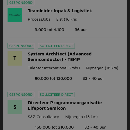
GESPONSORD
Teamleider Inpak & Logistiek
ProcessJobs
Elst
(16 km)
3.000 tot 4.100
36 uur
GESPONSORD
SOLLICITEER DIRECT
System Architect (Advanced
T
Semiconductor) - TEMP
Talentor International GmbH
Nijmegen
(18 km)
90.000 tot 120.000
32 - 40 uur
GESPONSORD
SOLLICITEER DIRECT
Directeur Programmaorganisatie
S
Lifeport Semicon
S&Z Consultancy
Nijmegen
(18 km)
150.000 tot 210.000
32 - 40 uur