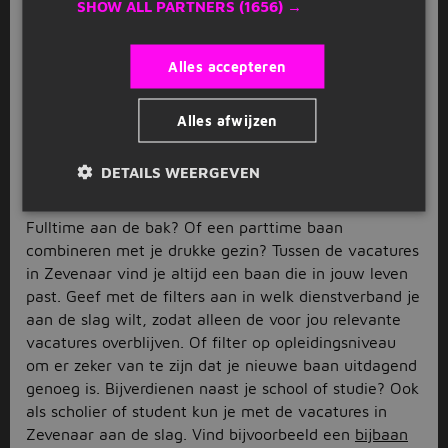
SHOW ALL PARTNERS
(1656) →
Ideaal om hier te wonen én te werken, want aan
werkgelegenheid is in Zevenaar geen gebrek. Ga
bijvoorbeeld aan de slag in de agrarische sector,
Alles accepteren
detailhandel,
zorg
of techniek. Maar ook in andere
beroepsgroepen is er keuze zat. Scrol omhoog en vind
Alles afwijzen
met de filters aan de linkerkant eenvoudig de
vacatures in Zevenaar die bij jou passen.
DETAILS WEERGEVEN
Vacatures in Zevenaar
Fulltime aan de bak? Of een parttime baan
combineren met je drukke gezin? Tussen de vacatures
in Zevenaar vind je altijd een baan die in jouw leven
past. Geef met de filters aan in welk dienstverband je
aan de slag wilt, zodat alleen de voor jou relevante
vacatures overblijven. Of filter op opleidingsniveau
om er zeker van te zijn dat je nieuwe baan uitdagend
genoeg is. Bijverdienen naast je school of studie? Ook
als scholier of student kun je met de vacatures in
Zevenaar aan de slag. Vind bijvoorbeeld een
bijbaan