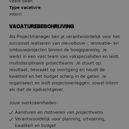
vaste baan
Type vacature
intern
Jobbird
VACATUREBESCHRIJVING
Kies een andere regio
Als Projectmanager ben je verantwoordelijk voor het
Jobs Deutschland
succesvol realiseren van nieuwbouw-, renovatie- en
ombouwprojecten binnen de hoogspanning. Je
Jobs United Kingdom
werkt in een vast team van vakspecialisten en leidt
Help
multidisciplinaire projectteams. Je stuurt op
resultaat, bewaakt op voortgang en houdt de
Jobs at Jobbird.com
kwaliteit en het budget scherp in de gaten. Je
organiseert en leidt projectoverleggen, zowel intern
Algemene voorwaarden
als met de opdrachtgever.
Vacatures plaatsen
Jouw werkzaamheden:
Aansturen en motiveren van projectteams
Verantwoordelijk voor planning, uitvoering,
kwaliteit en budget