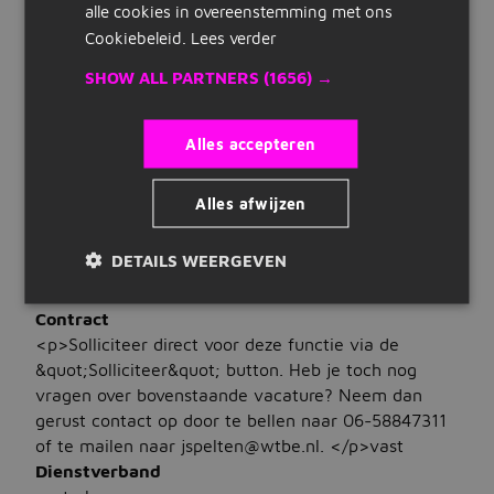
Je hebt oog voor veiligheid en teamontwikkeling
alle cookies in overeenstemming met ons
Snelle links
Je bent resultaatgericht, stressbestendig en
Cookiebeleid.
Lees verder
beschikt over sterke communicatieve
Inschrijven
SHOW ALL PARTNERS
(1656) →
vaardigheden
Talen
Maak cv
Je beheerst Nederlands
Alles accepteren
Bedrijven op Jobbird
WAT WIJ BIEDEN
Alles afwijzen
Carrieregids
Salaris
€ 4.500 tot € 6.500
DETAILS WEERGEVEN
Vacatures
Uren
32 tot 40 uur per week
Vacatures zoeken
Contract
<p>Solliciteer direct voor deze functie via de
Vacatures per locatie
&quot;Solliciteer&quot; button. Heb je toch nog
vragen over bovenstaande vacature? Neem dan
Vacatures per beroepsgroep
gerust contact op door te bellen naar 06-58847311
of te mailen naar jspelten@wtbe.nl. </p>vast
Vacatures per dienstverband
Dienstverband
Vacatures per opleidingsniveau