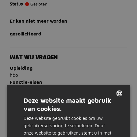
Status
Gesloten
Er kan niet meer worden
gesolliciteerd
WAT WIJ VRAGEN
Opleiding
hbo
Functie-eisen
Hbo werk- en denkniveau met een achtergrond
in Elektrotechniek
Deze website maakt gebruik
Meerdere jaren ervaring binnen de hoogspanning
van cookies.
DUTCH
Ervaring als Projectmanager of Projectleider in
een technische omgeving
Deze website gebruikt cookies om uw
GERMAN
Kennis van IPMA en/of PRINCE2 is een pre
gebruikerservaring te verbeteren. Door
Je beheerst de Nederlandse en Engelse taal
onze website te gebruiken, stemt u in met