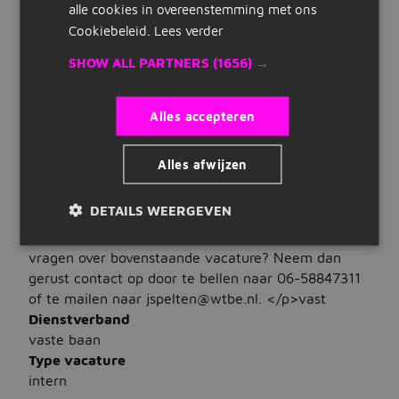
Commercieel en klantgericht
alle cookies in overeenstemming met ons
Snelle links
Talen
Cookiebeleid.
Lees verder
Je beheerst Nederlands
Inschrijven
SHOW ALL PARTNERS
(1656) →
WAT WIJ BIEDEN
Maak cv
Salaris
Alles accepteren
Bedrijven op Jobbird
€ 5.000 tot € 6.500
Uren
Alles afwijzen
Carrieregids
32 tot 40 uur per week
Contract
DETAILS WEERGEVEN
Vacatures
<p>Solliciteer direct voor deze functie via de
&quot;Solliciteer&quot; button. Heb je toch nog
Vacatures zoeken
vragen over bovenstaande vacature? Neem dan
gerust contact op door te bellen naar 06-58847311
Vacatures per locatie
of te mailen naar jspelten@wtbe.nl. </p>vast
Dienstverband
Vacatures per beroepsgroep
vaste baan
Type vacature
Vacatures per dienstverband
intern
Vacatures per opleidingsniveau