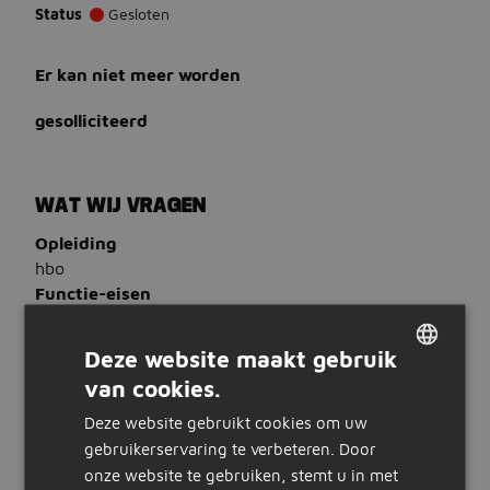
Status
Gesloten
Er kan niet meer worden
gesolliciteerd
WAT WIJ VRAGEN
Opleiding
hbo
Functie-eisen
Een afgeronde technische Hbo-opleiding
Je hebt ervaring als Projectmanager of
Deze website maakt gebruik
Projectleider
van cookies.
DUTCH
Sterke communicatieve vaardigheden en een
proactieve houding
Deze website gebruikt cookies om uw
GERMAN
Het vermogen om strategisch te denken én
gebruikerservaring te verbeteren. Door
operationeel te schakelen
onze website te gebruiken, stemt u in met