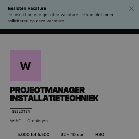
Gesloten vacature
Je bekijkt nu een gesloten vacature. Je kan niet meer
solliciteren op deze vacature.
Ga terug naar vacatures
W
PROJECTMANAGER
INSTALLATIETECHNIEK
GESLOTEN
WtbE
Groningen
5.000 tot 6.500
32 - 40 uur
HBO