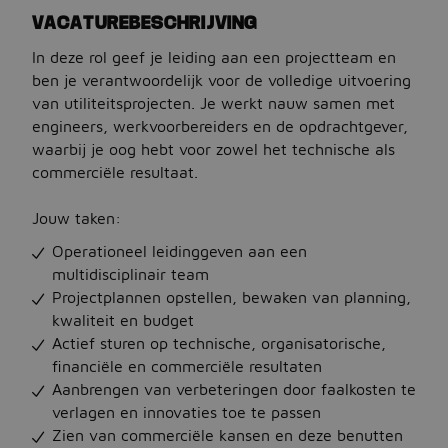
VACATUREBESCHRIJVING
Jobbird
In deze rol geef je leiding aan een projectteam en
ben je verantwoordelijk voor de volledige uitvoering
Kies een andere regio
van utiliteitsprojecten. Je werkt nauw samen met
engineers, werkvoorbereiders en de opdrachtgever,
Jobs Deutschland
waarbij je oog hebt voor zowel het technische als
commerciële resultaat.
Jobs United Kingdom
Help
Jouw taken:
Operationeel leidinggeven aan een
Jobs at Jobbird.com
multidisciplinair team
Algemene voorwaarden
Projectplannen opstellen, bewaken van planning,
kwaliteit en budget
Actief sturen op technische, organisatorische,
Vacatures plaatsen
financiële en commerciële resultaten
Aanbrengen van verbeteringen door faalkosten te
verlagen en innovaties toe te passen
Zien van commerciële kansen en deze benutten