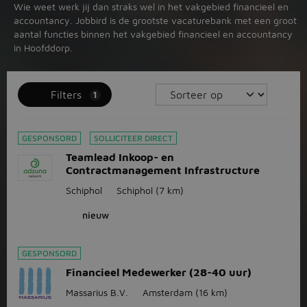
Wie weet werk jij dan straks wel in het vakgebied financieel en
accountancy. Jobbird is de grootste vacaturebank met een groot
aantal functies binnen het vakgebied financieel en accountancy
in Hoofddorp.
Filters
1
GESPONSORD
SOLLICITEER DIRECT
Teamlead Inkoop- en
Contractmanagement Infrastructure
Schiphol
Schiphol
(7 km)
nieuw
GESPONSORD
Financieel Medewerker (28-40 uur)
Massarius B.V.
Amsterdam
(16 km)