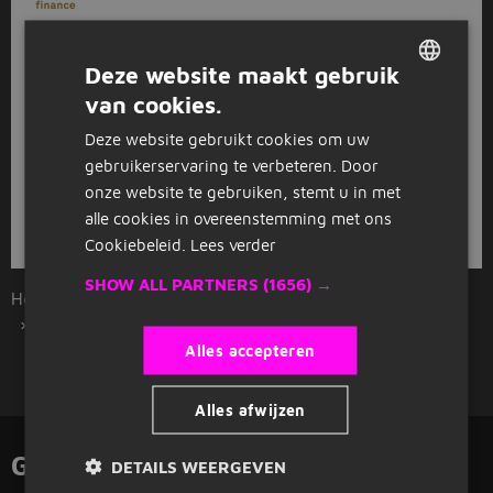
USG Finance
Amsterdam
(16 km)
2.800 tot 3.500
32 - 40 uur
Deze website maakt gebruik
van cookies.
DUTCH
Deze website gebruikt cookies om uw
1
2
3
Volgende >
GERMAN
gebruikerservaring te verbeteren. Door
onze website te gebruiken, stemt u in met
alle cookies in overeenstemming met ons
Bekijk
recent gesloten vacatures
Cookiebeleid.
Lees verder
SHOW ALL PARTNERS
(1656) →
Home
Overzicht vacatures
Hoofddorp
Financieel en accountancy
Alles accepteren
Alles afwijzen
Gerelateerde functies
DETAILS WEERGEVEN