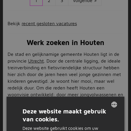
1
2
3
Volgende >
Bekijk
recent gesloten vacatures
Werk zoeken in Houten
De stad en gelijknamige gemeente Houten ligt in de
provincie
Utrecht
. Door de centrale ligging, de ideale
treinverbinding en fietsvriendelijke structuur hebben
hier zich door de jaren heen veel jonge gezinnen met
kinderen gevestigd. Je woont hier mooi, maar wel
redelijk duur. Om die reden heeft Houten een
woonvisie ontwikkeld: door meer jongvolwassenen en
mensen met een krappe beurs te trekken, hopen ze
de woningmarkt weer in balans te krijgen. Hierdoor
Deze website maakt gebruik
variëren de vacatures in Houten sterk: van onderwijs
van cookies.
DUTCH
en zorg tot bouw en industrie, bij Jobbird vind je het
allemaal.
Deze website gebruikt cookies om uw
GERMAN