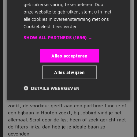
gebruikerservaring te verbeteren. Door
Veel openstaande vacatures in
onze website te gebruiken, stemt u in met
Houten
alle cookies in overeenstemming met ons
Cookiebeleid.
Lees verder
Sinds de crisis kent de arbeidsmarkt in Houten een
stijgende lijn, wat zich tot vandaag te dag voortzet.
SHOW ALL PARTNERS
(1656) →
Deze groei zien we bij Jobbird duidelijk terug in het
aantal openstaande vacatures. Zo zijn er veel
Alles accepteren
vacatures in Houten in het
onderwijs
. Ook in andere
sectoren is er veel vraag naar werknemers, want
door de centrale ligging hebben veel bedrijven zich in
Alles afwijzen
Houten gevestigd. Daarnaast zijn er ook veel
vacatures in Houten bij de gemeente, waardoor je als
DETAILS WEERGEVEN
werkzoekende overal terecht kunt. In welke sector je
ook maar wilt werken en of je nu een fulltime baan
zoekt, de voorkeur geeft aan een parttime functie of
een bijbaan in Houten zoekt, bij Jobbird vind je het
allemaal. Scrol door de lijst heen of zoek gericht met
de filters links, dan heb je je ideale baan zo
gevonden.