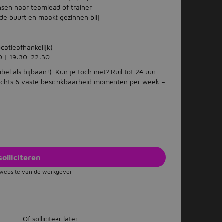
sen naar teamlead of trainer
n de buurt en maakt gezinnen blij
atieafhankelijk)
0 | 19:30-22:30
ibel als bijbaan!). Kun je toch niet? Ruil tot 24 uur
echts 6 vaste beschikbaarheid momenten per week –
solliciteren
e website van de werkgever
Of solliciteer later