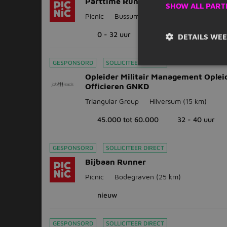
Parttime Runner
SHOW ALL PART
Picnic
Bussum
(20 km)
0 - 32 uur
nieuw
DETAILS WE
GESPONSORD
SOLLICITEER DIRECT
Opleider Militair Management Oplei
Officieren GNKD
Triangular Group
Hilversum
(15 km)
45.000 tot 60.000
32 - 40 uur
GESPONSORD
SOLLICITEER DIRECT
Bijbaan Runner
Picnic
Bodegraven
(25 km)
nieuw
GESPONSORD
SOLLICITEER DIRECT