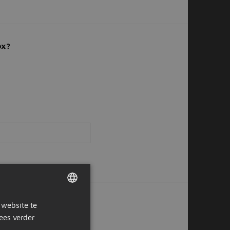
ox?
 website te
derwijs
DUTCH
Trainer
ees verder
GERMAN