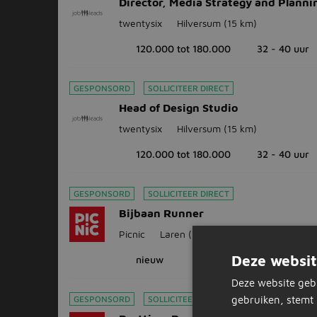
Director, Media Strategy and Planni
twentysix
Hilversum
(15 km)
120.000 tot 180.000
32 - 40 uur
GESPONSORD
SOLLICITEER DIRECT
Head of Design Studio
twentysix
Hilversum
(15 km)
120.000 tot 180.000
32 - 40 uur
GESPONSORD
SOLLICITEER DIRECT
Bijbaan Runner
Picnic
Laren
(20 km)
Deze websit
nieuw
Deze website geb
GESPONSORD
SOLLICITEER DIRECT
gebruiken, stemt 