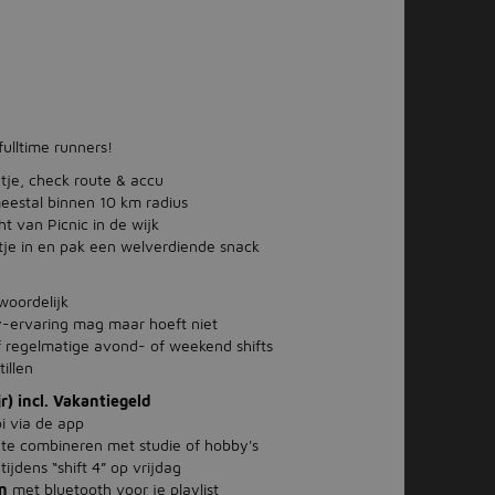
fulltime runners!
ntje, check route & accu
eestal binnen 10 km radius
ht van Picnic in de wijk
entje in en pak een welverdiende snack
woordelijk
ty-ervaring mag maar hoeft niet
f regelmatige avond- of weekend shifts
illen
r) incl. Vakantiegeld
i via de app
ct te combineren met studie of hobby's
ijdens “shift 4” op vrijdag
n
met bluetooth voor je playlist