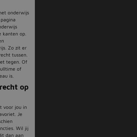
het onderwijs
e pagina
nderwijs
le kanten op.
en
s. Zo zit er
recht tussen.
iet tegen. Of
ulltime of
eau is.
recht op
 voor jou in
voriet. Je
schien
cties. Wil jij
dit dan aan