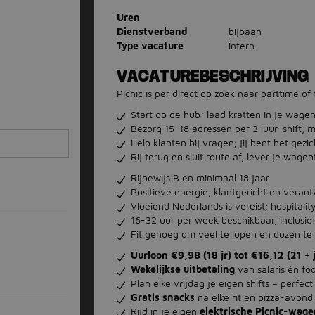
Uren
Dienstverband
bijbaan
Type vacature
intern
VACATUREBESCHRIJVING
Picnic is per direct op zoek naar parttime of 
Start op de hub: laad kratten in je wage
Bezorg 15-18 adressen per 3-uur-shift, m
Help klanten bij vragen; jij bent het gezic
Rij terug en sluit route af, lever je wag
Rijbewijs B en minimaal 18 jaar
Positieve energie, klantgericht en verant
Vloeiend Nederlands is vereist; hospitali
16-32 uur per week beschikbaar, inclusie
Fit genoeg om veel te lopen en dozen te t
Uurloon €9,98 (18 jr) tot €16,12 (21 + j
Wekelijkse uitbetaling
van salaris én foo
Plan elke vrijdag je eigen shifts – perfe
Gratis snacks
na elke rit en pizza-avond t
Rijd in je eigen
elektrische Picnic-wage