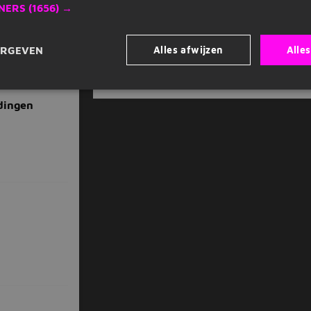
NERS
(1656) →
Alles afwijzen
Alle
ERGEVEN
Alle Onderwijs vacatures in Oud-Zuilen...
dingen