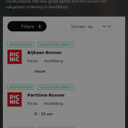
vacaturebank met een groot aantal functies binnen het
vakgebied onderwijs in Hoofddorp.
Filters
1
GESPONSORD
SOLLICITEER DIRECT
Bijbaan Runner
Picnic
Hoofddorp
nieuw
GESPONSORD
SOLLICITEER DIRECT
Parttime Runner
Picnic
Hoofddorp
0 - 32 uur