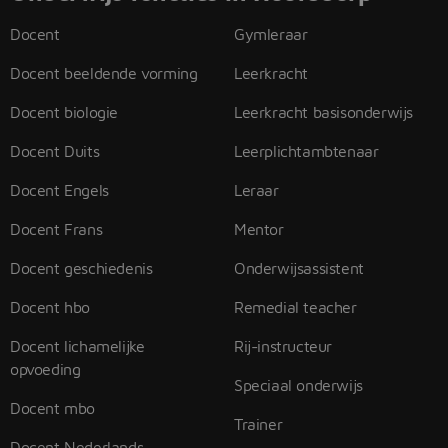
Docent
Gymleraar
Docent beeldende vorming
Leerkracht
Docent biologie
Leerkracht basisonderwijs
Docent Duits
Leerplichtambtenaar
Docent Engels
Leraar
Docent Frans
Mentor
Docent geschiedenis
Onderwijsassistent
Docent hbo
Remedial teacher
Docent lichamelijke
Rij-instructeur
opvoeding
Speciaal onderwijs
Docent mbo
Trainer
Docent Nederlands