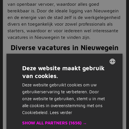
van openbaar vervoer, waardoor alles goed
bereikbaar is. Door de ideale ligging van Nieuwegein
en de energie van de stad zelf is de werkgelegenheid
divers en toegankelijk voor zowel professionals als
starters, waardoor er voor iedereen wel interessante
vacatures in Nieuwegein te vinden zijn.
Diverse vacatures in Nieuwegein
Nieuwegein richt zich sinds mei 2017 sterk op de
werkgelegenheid en de economie om het aanbod in
Deze website maakt gebruik
vacatures in Nieuwegein diverser en aantrekkelijker
van cookies.
DUTCH
te maken. Om dit te realiseren, werkt de gemeente
Deze website gebruikt cookies om uw
samen met verschillende ondernemers en
GERMAN
gebruikerservaring te verbeteren. Door
maatschappelijke instellingen. Op het moment gaat
onze website te gebruiken, stemt u in met
de aandacht naar de opleiding van haar inwoners.
Bijvoorbeeld door het onderwijs nauw aan te laten
alle cookies in overeenstemming met ons
sluiten op de arbeidsmarkt en hoogopgeleide mensen
Cookiebeleid.
Lees verder
naar Nieuwegein te trekken. Hierdoor zullen de
SHOW ALL PARTNERS
(1656) →
vacatures in Nieuwegein, die op het moment