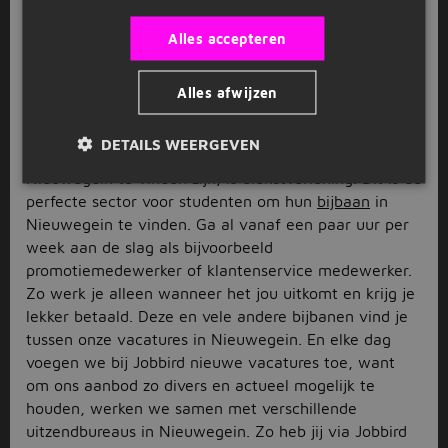
voornamelijk in de sectoren dienstverlening, techniek,
en logistiek zijn, door de tijd heen explosief
Alles accepteren
toenemen, maar ook in andere sectoren. Zo wordt
werken in Nieuwegein alleen maar aantrekkelijker.
Alles afwijzen
Bijbaan in Nieuwegein
DETAILS WEERGEVEN
Een van de sectoren waar veel vacatures in
Nieuwegein te vinden zijn, is dienstverlening. Dit is de
perfecte sector voor studenten om hun
bijbaan
in
Nieuwegein te vinden. Ga al vanaf een paar uur per
week aan de slag als bijvoorbeeld
promotiemedewerker of klantenservice medewerker.
Zo werk je alleen wanneer het jou uitkomt en krijg je
lekker betaald. Deze en vele andere bijbanen vind je
tussen onze vacatures in Nieuwegein. En elke dag
voegen we bij Jobbird nieuwe vacatures toe, want
om ons aanbod zo divers en actueel mogelijk te
houden, werken we samen met verschillende
uitzendbureaus in Nieuwegein. Zo heb jij via Jobbird