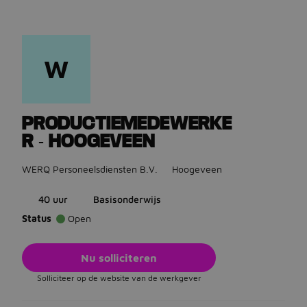
W
Ga terug naar vacatures
PRODUCTIEMEDEWERKE
R - HOOGEVEEN
WERQ Personeelsdiensten B.V.
Hoogeveen
40 uur
Basisonderwijs
Status
Open
Nu solliciteren
Solliciteer op de website van de werkgever