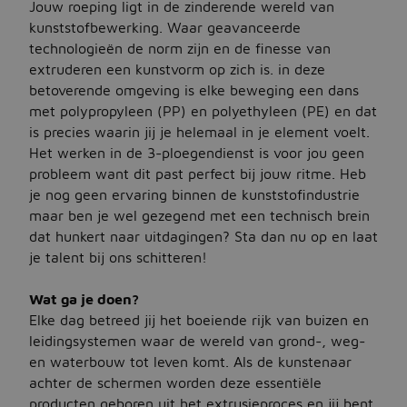
Jouw roeping ligt in de zinderende wereld van
kunststofbewerking. Waar geavanceerde
technologieën de norm zijn en de finesse van
Jobbird
extruderen een kunstvorm op zich is. in deze
betoverende omgeving is elke beweging een dans
Kies een andere regio
met polypropyleen (PP) en polyethyleen (PE) en dat
Jobs Deutschland
is precies waarin jij je helemaal in je element voelt.
Het werken in de 3-ploegendienst is voor jou geen
Jobs United Kingdom
probleem want dit past perfect bij jouw ritme. Heb
je nog geen ervaring binnen de kunststofindustrie
Help
maar ben je wel gezegend met een technisch brein
Jobs at Jobbird.com
dat hunkert naar uitdagingen? Sta dan nu op en laat
je talent bij ons schitteren!
Algemene voorwaarden
Wat ga je doen?
Elke dag betreed jij het boeiende rijk van buizen en
Vacatures plaatsen
leidingsystemen waar de wereld van grond-, weg-
en waterbouw tot leven komt. Als de kunstenaar
achter de schermen worden deze essentiële
producten geboren uit het extrusieproces en jij bent