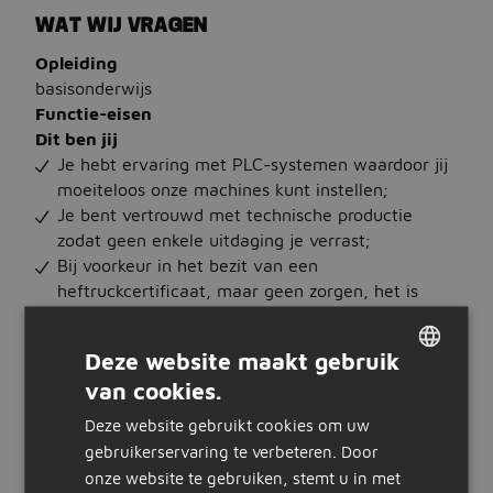
WAT WIJ VRAGEN
Opleiding
basisonderwijs
Functie-eisen
Dit ben jij
Je hebt ervaring met PLC-systemen waardoor jij
moeiteloos onze machines kunt instellen;
Je bent vertrouwd met technische productie
zodat geen enkele uitdaging je verrast;
Bij voorkeur in het bezit van een
heftruckcertificaat, maar geen zorgen, het is
geen harde eis. Wel bieden we jou de
mogelijkheid om deze alsnog te halen!
Deze website maakt gebruik
Dit bieden wij jou
van cookies.
Een aantrekkelijk bruto uurloon tussen de 12,80 -
DUTCH
13,49 (exclusief ploegentoeslag);
Deze website gebruikt cookies om uw
GERMAN
Ploegentoeslag van 18,5% waardoor jouw
gebruikerservaring te verbeteren. Door
uurloon tussen de 15,17 - 15,99 ligt;
onze website te gebruiken, stemt u in met