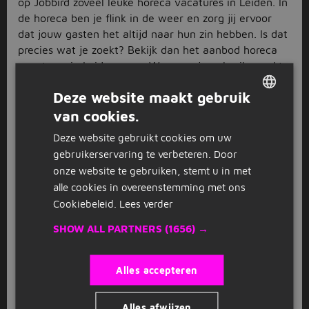
op Jobbird zoveel leuke horeca vacatures in Leiden. In
de horeca ben je flink in de weer en zorg jij ervoor
dat jouw gasten het altijd naar hun zin hebben. Is dat
precies wat je zoekt? Bekijk dan het aanbod horeca
vacatures in Leiden eens. Wanneer je gebruik maakt
van de filters kom je jouw favoriet nog sneller tegen.
Deze website maakt gebruik
Geef aan of je liever fulltime of parttime werkt en
wat jouw opleidingsniveau is. De lijst is dan op maat
van cookies.
DUTCH
gemaakt voor jou.
Deze website gebruikt cookies om uw
GERMAN
Diverse horeca vacatures in
gebruikerservaring te verbeteren. Door
Leiden
onze website te gebruiken, stemt u in met
alle cookies in overeenstemming met ons
Ben jij benieuwd wat de horeca vacatures in Leiden
Cookiebeleid.
Lees verder
voor jou in petto hebben? Neem dan de bovenste lijst
SHOW ALL PARTNERS
(1656) →
eens goed door. Voor iedereen zit er wel iets tussen
het diverse aanbod. Zo kun je aan de slag gaan als
kok
in een
restaurant
en maak jij elke gast gelukkig
Alles accepteren
met de lekkerste gerechten. Maar je kunt ook werken
in een koffietent als
barista
en voor mensen
Alles afwijzen