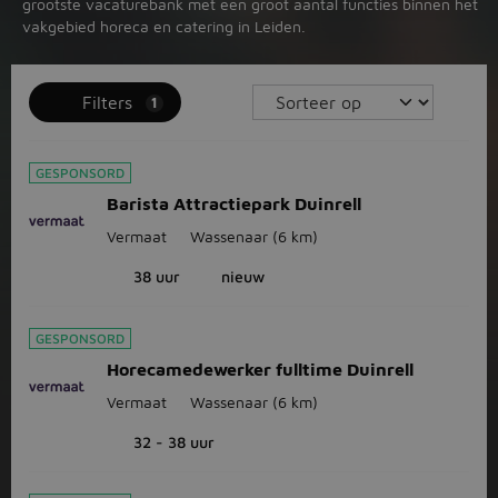
grootste vacaturebank met een groot aantal functies binnen het
vakgebied horeca en catering in Leiden.
Filters
1
GESPONSORD
Barista Attractiepark Duinrell
Vermaat
Wassenaar
(6 km)
38 uur
nieuw
GESPONSORD
Horecamedewerker fulltime Duinrell
Vermaat
Wassenaar
(6 km)
32 - 38 uur