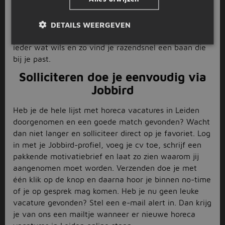
overheerlijke cappuccino's maken als goed begin van
de dag. Of werk in de
bediening
, als
barmedewerker
of misschien wel als hotel
manager
. Aan keuze geen
DETAILS WEERGEVEN
gebrek. De horeca vacatures in Leiden hebben voor
ieder wat wils en zo vind je razendsnel een baan die
bij je past.
Solliciteren doe je eenvoudig via
Jobbird
Heb je de hele lijst met horeca vacatures in Leiden
doorgenomen en een goede match gevonden? Wacht
dan niet langer en solliciteer direct op je favoriet. Log
in met je Jobbird-profiel, voeg je cv toe, schrijf een
pakkende motivatiebrief en laat zo zien waarom jij
aangenomen moet worden. Verzenden doe je met
één klik op de knop en daarna hoor je binnen no-time
of je op gesprek mag komen. Heb je nu geen leuke
vacature gevonden? Stel een e-mail alert in. Dan krijg
je van ons een mailtje wanneer er nieuwe horeca