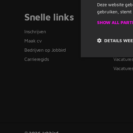
Deze website geb
gebruiken, stemt 
Snelle links
Vaca
SHOW ALL PART
Inschrijven
Vacature
DETAILS WE
Maak cv
Vacatures
Bedrijven op Jobbird
Vacature
Carrieregids
Vacatures
Vacatures
© 2026 Jobbird