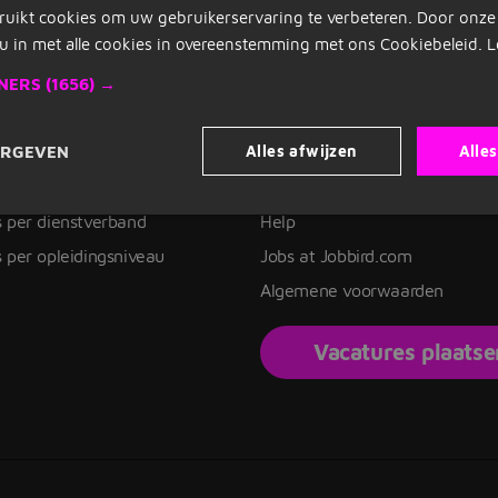
ruikt cookies om uw gebruikerservaring te verbeteren. Door onze
u in met alle cookies in overeenstemming met ons Cookiebeleid.
L
tures
Jobbird
NERS
(1656) →
s zoeken
Kies een andere regio
Alles afwijzen
Alle
ERGEVEN
 per locatie
Jobs Deutschland
s per beroepsgroep
Jobs United Kingdom
 per dienstverband
Help
 per opleidingsniveau
Jobs at Jobbird.com
Algemene voorwaarden
Vacatures plaatse