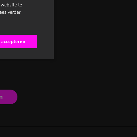
 website te
DUTCH
ees verder
GERMAN
s accepteren
n