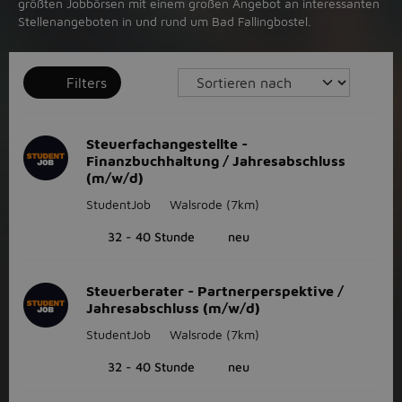
größten Jobbörsen mit einem großen Angebot an interessanten
Stellenangeboten in und rund um Bad Fallingbostel.
Filters
Steuerfachangestellte -
Finanzbuchhaltung / Jahresabschluss
(m/w/d)
StudentJob
Walsrode
(7km)
32 - 40 Stunde
neu
Steuerberater - Partnerperspektive /
Jahresabschluss (m/w/d)
StudentJob
Walsrode
(7km)
32 - 40 Stunde
neu