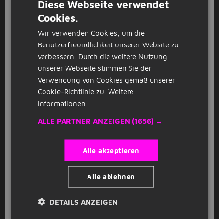
Diese Webseite verwendet
Lagerassistent mit flexiblen
Arbeitszeiten
Cookies.
DUTCH
StudentJob
Wittorf
(20km)
Wir verwenden Cookies, um die
GERMAN
Benutzerfreundlichkeit unserer Website zu
32 - 40 Stunde
verbessern. Durch die weitere Nutzung
unserer Webseite stimmen Sie der
Student-Friendly Warehouse Team
Verwendung von Cookies gemäß unserer
Member
Cookie-Richtlinie zu.
Weitere
StudentJob
Wittorf
(20km)
Informationen
32 - 40 Stunde
ALLE PARTNER ANZEIGEN
(1656) →
Versand- und Lagermitarbeiter
Alle akzeptieren
StudentJob
Wittorf
(20km)
Alle ablehnen
32 - 40 Stunde
DETAILS ANZEIGEN
1
2
Volgende >