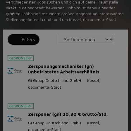
verschiedensten Jobs suchen und dich auf deine Traumstelle
direkt in deiner Stadt bewerben. Jobbird ist dabei einer der
größten Jobbörsen mit einem großen Angebot an interessanten
Stellenangeboten in und rund um Kassel, documenta-Stadt.
Filters
GESPONSERT
Zerspanungsmechaniker (gn)
unbefristetes Arbeitsverhältnis
Gi Group Deutschland GmbH
Kassel,
documenta-Stadt
GESPONSERT
Zerspaner (gn) 20,30 € brutto/Std.
Gi Group Deutschland GmbH
Kassel,
documenta-Stadt