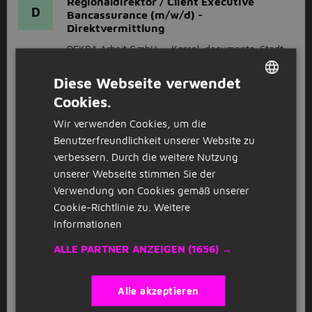
Regionaldirektor / Client Executive
D
Bancassurance (m/w/d) -
Direktvermittlung
DEKRA Arbeit GmbH
Kassel, documenta-Stadt
Diese Webseite verwendet
GESPONSERT
Cookies.
DUTCH
Kfz-Mechatroniker / Kfz-Monteur
C
Wir verwenden Cookies, um die
(w/m/d) Fahrzeugglas in Kassel - auch
GERMAN
als Quereinstieg - 164
Benutzerfreundlichkeit unserer Website zu
verbessern. Durch die weitere Nutzung
CARGLASS GmbH
Kassel, documenta-Stadt
unserer Webseite stimmen Sie der
Verwendung von Cookies gemäß unserer
GESPONSERT
Cookie-Richtlinie zu.
Weitere
Informationen
Kaufmännischer Angestellter / Client
D
Operations Manager (m/w/d) -
ALLE PARTNER ANZEIGEN
(1656) →
Direktvermittlung
DEKRA Arbeit GmbH
Kassel, documenta-Stadt
Alle akzeptieren