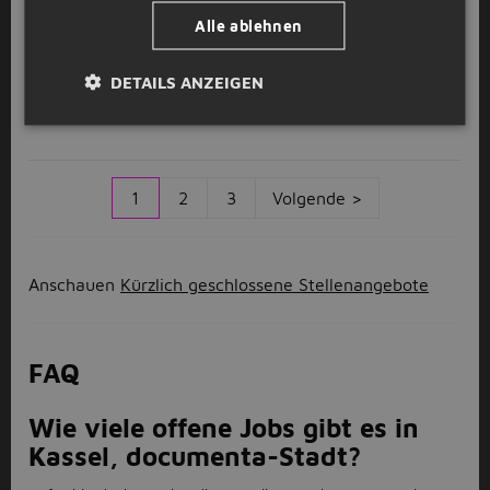
GESPONSERT
Alle ablehnen
Kundenberater / Account Manager
D
(m/w/d) Innendienst -
Direktvermittlung
DETAILS ANZEIGEN
DEKRA Arbeit GmbH
Kassel, documenta-Stadt
1
2
3
Volgende >
Anschauen
Kürzlich geschlossene Stellenangebote
FAQ
Wie viele offene Jobs gibt es in
Kassel, documenta-Stadt?