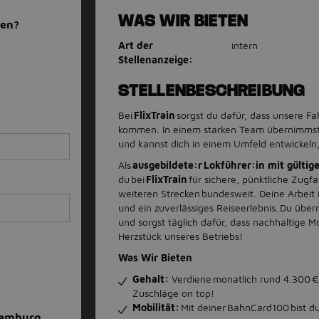
WAS WIR BIETEN
men?
Art der
intern
Stellenanzeige:
STELLENBESCHREIBUNG
Bei
FlixTrain
sorgst du dafür, dass unsere Fa
kommen. In einem starken Team übernimmst
und kannst dich in einem Umfeld entwickeln, 
Als
ausgebildete:r Lokführer:in mit gülti
du bei
FlixTrain
für sichere, pünktliche Zugf
weiteren Strecken bundesweit. Deine Arbeit i
und ein zuverlässiges Reiseerlebnis. Du üb
und sorgst täglich dafür, dass nachhaltige Mo
Herzstück unseres Betriebs!
Was Wir Bieten
Gehalt:
Verdiene monatlich rund 4.300 € 
Zuschläge on top!
Mobilität:
Mit deiner BahnCard100 bist du
 Hamburg