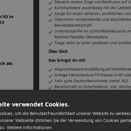
Steuere unsere Züge von Berlin aus auf 
Kommuniziere zuverlässig mit der Leitstel
Sorge für einen sicheren, pünktlichen und
/d) in
Übernimm vorbereitende und abschließend
12
Betriebsbereitschaft
Unterstütze Flix im Schichtbetrieb auch
Rahmen flexibler Dienstpläne
Trage aktiv zu einer positiven und profe
Über Dich
Das bringst du mit:
ch als
Abgeschlossene Ausbildung als Triebfahrz
Gültige Fahrerlaubnis TfV Klasse A+B1 od
Sehr gute Deutschkenntnisse (mind. B2)
Bereitschaft zu Schichtdienst, inkl. Wo
Übernachtungsbereitschaft für den Einsa
Das wäre wünschenswert:
ite verwendet Cookies.
/d) in
Idealerweise mehrjährige Erfahrung im E
732
okies, um die Benutzerfreundlichkeit unserer Website zu verbess
Erfahrung auf lokbespannten Reisezügen 
unserer Webseite stimmen Sie der Verwendung von Cookies gemä
können jedoch auch nachgeschult werd
Eine Prüfungsbescheinigung für LZB und 
zu.
Weitere Informationen