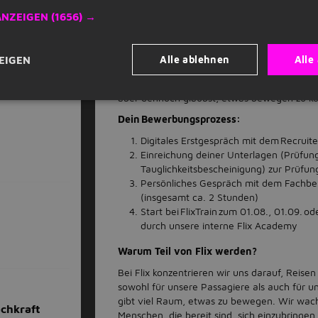
werden
ANZEIGEN
(1656) →
Streckenkenntnis in deiner Region ist von 
Hohes Sicherheits- und Verantwortungsbe
Teamfähigkeit
Alle ablehnen
Alle
EIGEN
Motivation, Teil eines nachhaltigen Mobil
Bei uns zählt der Blick auf das Ganze – auch
aber dennoch glaubst, etwas bewegen zu kö
Dein Bewerbungsprozess:
Digitales Erstgespräch mit dem Recruit
Einreichung deiner Unterlagen (Prüfun
Tauglichkeitsbescheinigung) zur Prüfun
Persönliches Gespräch mit dem Fachbere
(insgesamt ca. 2 Stunden)
Start bei FlixTrain zum 01.08., 01.09.
durch unsere interne Flix Academy
Warum Teil von Flix werden?
Bei Flix konzentrieren wir uns darauf, Reisen
sowohl für unsere Passagiere als auch für un
gibt viel Raum, etwas zu bewegen. Wir wach
achkraft
Menschen, die bereit sind, sich einzubringen