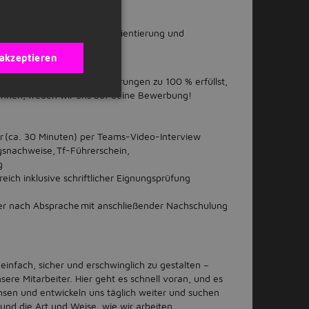
Vorteil
wusstsein, sowie Serviceorientierung und
 akzeptieren
itätswandels zu sein
 wenn du nicht alle Anforderungen zu 100 % erfüllst,
nnen, freuen wir uns auf deine Bewerbung!
er (ca. 30 Minuten) per Teams-Video-Interview
gsnachweise, Tf-Führerschein,
g
ich inklusive schriftlicher Eignungsprüfung
 oder nach Absprache mit anschließender Nachschulung
 einfach, sicher und erschwinglich zu gestalten –
sere Mitarbeiter. Hier geht es schnell voran, und es
sen und entwickeln uns täglich weiter und suchen
 und die Art und Weise, wie wir arbeiten,