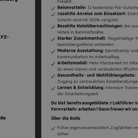
Freizeit.
Reisevorteile:
12 kostenlose Flix-Gutsch
B
ezahlte Anreise zum Einsatzort:
Eine 
Schicht wird mit 100% vergütet.
Bezahlte Hotelübernachtungen:
Bei au
Hotels in Bahnhofsnähe.
KFZ-
Starker Zusammenhalt:
Regelmäßige Te
teamübergreifend verbinden.
Moderne Ausstattung:
Diensthandy und 
Kommunikation im Arbeitsalltag
Arbeitsmodell:
Mehr Planbarkeit im Allta
du einen klaren und verlässlichen Rhythm
Gesundheits- und Wohlfühlangebote:
Zugang zu vertraulichen Einzelberatun
Lernen & Entwicklung:
Intensive Train
der Einarbeitungszeit.
Du bist bereits ausgebildete:r Lokführer:
Fernverkehr arbeiten? Dann freuen wir un
lle
Über die Rolle
Führe eigenverantwortlich Zugfahrten im
sicher