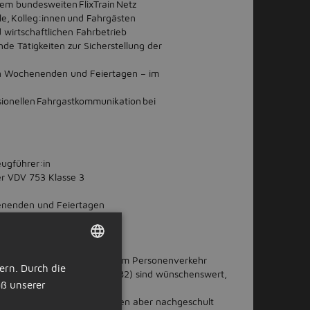
dem bundesweiten FlixTrain Netz
le, Kolleg:innen und Fahrgästen
 wirtschaftlichen Fahrbetrieb
e Tätigkeiten zur Sicherstellung der
 an Wochenenden und Feiertagen – im
ssionellen Fahrgastkommunikation bei
eugführer:in
er VDV 753 Klasse 3
chenenden und Feiertagen
tz in anderen Städten
isenbahnbetrieb, bevorzugt im Personenverkehr
ern. Durch die
DUTCH
(idealerweise BR 193, BR 182) sind wünschenswert,
ß unserer
en
GERMAN
ETCS sind von Vorteil, können aber nachgeschult