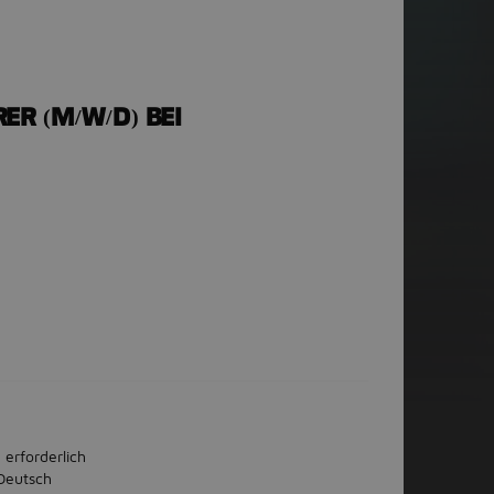
R (M/W/D) BEI
 erforderlich
Deutsch