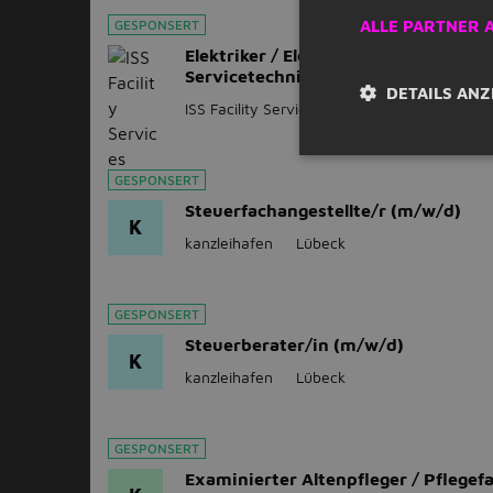
GESPONSERT
ALLE PARTNER 
Elektriker / Elektroniker (m/w/d) als
Servicetechniker
DETAILS ANZ
ISS Facility Services
Lübeck
GESPONSERT
Steuerfachangestellte/r (m/w/d)
K
kanzleihafen
Lübeck
GESPONSERT
Steuerberater/in (m/w/d)
K
kanzleihafen
Lübeck
GESPONSERT
Examinierter Altenpfleger / Pflegef