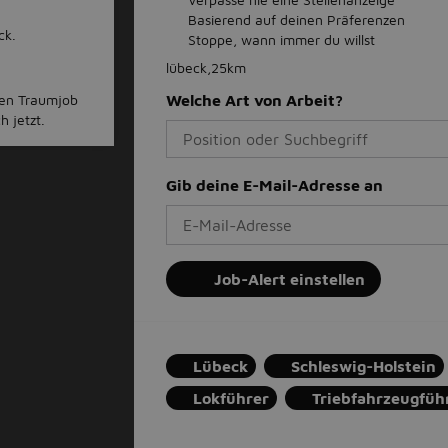
Basierend auf deinen Präferenzen
ck.
Stoppe, wann immer du willst
lübeck,25km
inen Traumjob
Welche Art von Arbeit?
 jetzt.
Gib deine E-Mail-Adresse an
Job-Alert einstellen
Lübeck
Schleswig-Holstein
Lokführer
Triebfahrzeugfüh