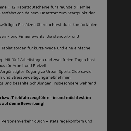
eine + 12 Rabattgutscheine für Freunde & Familie.
Gastfahrt von deinem Einsatzort zum Startpunkt der
swärtigen Einsätzen übernachtest du in komfortablen
am- und Firmenevents, die standort- und
Tablet sorgen für kurze Wege und eine einfache
g: Mit fünf Arbeitstagen und zwei freien Tagen hast
us für Arbeit und Freizeit.
Vergünstigter Zugang zu Urban Sports Club sowie
gen und Stressbewältigungsmaßnahmen.
ings und bezahlte Schulungen, insbesondere während
in bzw. Triebfahrzeugführer:in und möchtest im
s auf deine Bewerbung!
 Personenverkehr durch – stets regelkonform und