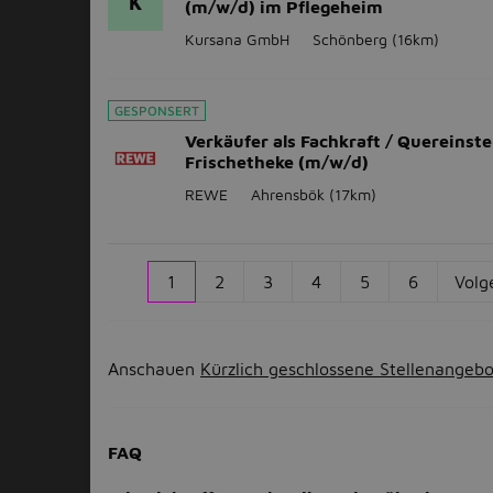
K
(m/w/d) im Pflegeheim
Kursana GmbH
Schönberg
(16km)
GESPONSERT
Verkäufer als Fachkraft / Quereinste
Frischetheke (m/w/d)
REWE
Ahrensbök
(17km)
1
2
3
4
5
6
Volg
Anschauen
Kürzlich geschlossene Stellenangeb
FAQ