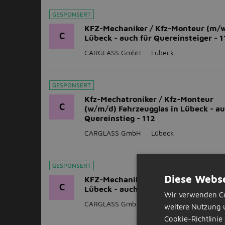
GESPONSERT
KFZ-Mechaniker / Kfz-Monteur (m/w
C
Lübeck - auch für Quereinsteiger - 1
CARGLASS GmbH
Lübeck
GESPONSERT
Kfz-Mechatroniker / Kfz-Monteur
C
(w/m/d) Fahrzeugglas in Lübeck - au
Quereinstieg - 112
CARGLASS GmbH
Lübeck
GESPONSERT
Diese Webse
KFZ-Mechaniker / Kfz-Monteur (m/w
C
Lübeck - auch für Quereinsteiger - 
Wir verwenden Co
CARGLASS GmbH
Lübeck
weitere Nutzung 
Cookie-Richtlinie 