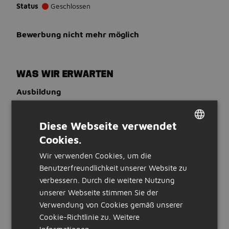
Status
Geschlossen
Bewerbung nicht mehr möglich
WAS WIR ERWARTEN
Ausbildung
Keine Vorerfahrung erforderlich
Sprachen
Diese Webseite verwendet
Du beherrschst Deutsch
Cookies.
DUTCH
WAS WIR BIETEN
Wir verwenden Cookies, um die
GERMAN
Art der Stellenanzeige:
Benutzerfreundlichkeit unserer Website zu
intern
verbessern. Durch die weitere Nutzung
unserer Webseite stimmen Sie der
STELLENBESCHREIBUNG
Verwendung von Cookies gemäß unserer
<!DOCTYPE html PUBLIC "-//W3C//DTD HTML 4.0
Cookie-Richtlinie zu.
Weitere
Transitional//EN" "http://www.w3.org/TR/REC-
Informationen