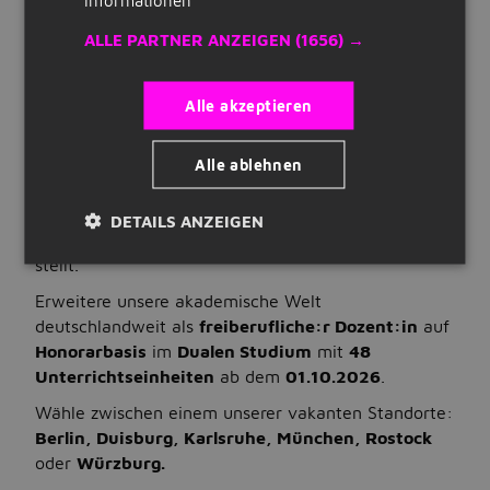
html40/loose.dtd">
Quick Links
ALLE PARTNER ANZEIGEN
(1656) →
IU INTERNATIONALE HOCHSCHULE - Duales
Registrieren
Studium - Weil Lehre nicht nur ein Job ist,
sondern ein Statement.
Alle akzeptieren
Lebenslauf erstellen
Du willst nicht nur lehren, sondern auch etwas
Unternehmen auf Jobbird
bewegen? Dann starte an Deutschlands größter
Alle ablehnen
Hochschule und gestalte mit uns die Lehre der
Zukunft - in einem Umfeld, das deine beruflichen
DETAILS ANZEIGEN
Jobs
und persönlichen Bedürfnisse in den Mittelpunkt
stellt.
Nach Stellenangeboten suchen
Erweitere unsere akademische Welt
Jobs nach Standort
deutschlandweit als
freiberufliche:r Dozent:in
auf
Honorarbasis
im
Dualen Studium
mit
48
Jobs nach Berufsfeld
Unterrichtseinheiten
ab dem
01.10.2026
.
Jobs nach Anstellungsart
Wähle zwischen einem unserer vakanten Standorte:
Berlin, Duisburg, Karlsruhe, München, Rostock
Jobs nach Bildungsstand
oder
Würzburg.