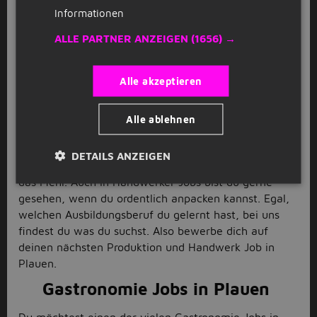
Produktion und Handwerk Jobs in
Informationen
Plauen
ALLE PARTNER ANZEIGEN
(1656) →
Dich faszinieren besonders die
Produktion und
Handwerk Jobs
in Plauen? Perfekt, denn davon haben
Alle akzeptieren
wir eine ganze Menge für dich auf unserer Webseite.
Heute war noch nichts dabei? Dann schaue morgen
wieder rein, denn wir laden täglich neue
Alle ablehnen
Stellenangebote hoch. Backen ist deine große
Leidenschaft? Dann sieh dir die Bäckerei Jobs an oder
DETAILS ANZEIGEN
sorge in
Müller Jobs
für die Grundlage zum Backen,
das Mehl. Auch in Handwerker Jobs bist du gerne
gesehen, wenn du ordentlich anpacken kannst. Egal,
welchen Ausbildungsberuf du gelernt hast, bei uns
findest du was du suchst. Also bewerbe dich auf
deinen nächsten Produktion und Handwerk Job in
Plauen.
Gastronomie Jobs in Plauen