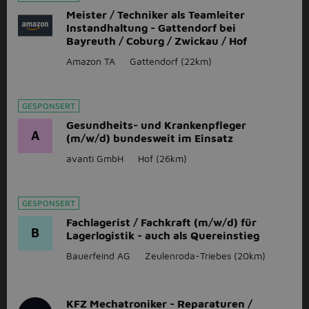
Meister / Techniker als Teamleiter
Instandhaltung - Gattendorf bei
Bayreuth / Coburg / Zwickau / Hof
Amazon TA
Gattendorf
(22km)
GESPONSERT
Gesundheits- und Krankenpfleger
A
(m/w/d) bundesweit im Einsatz
avanti GmbH
Hof
(26km)
GESPONSERT
Fachlagerist / Fachkraft (m/w/d) für
B
Lagerlogistik - auch als Quereinstieg
Bauerfeind AG
Zeulenroda-Triebes
(20km)
KFZ Mechatroniker - Reparaturen /