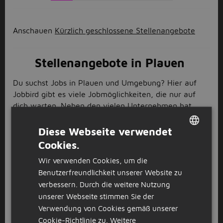
Anschauen
Kürzlich geschlossene Stellenangebote
Stellenangebote in Plauen
Du suchst Jobs in Plauen und Umgebung? Hier auf
Jobbird gibt es viele Jobmöglichkeiten, die nur auf
dich warten. Neben den vielen Unternehmen hat
Plauen aber auch einige Sehenswürdigkeiten zu
bieten. Die Elstertalbrücke und die Friedensbrücke
Diese Webseite verwendet
sind schöne Orte an denen du nach der Arbeit deinen
Cookies.
DUTCH
Feierabend genießen kannst. Aber auch die Altstadt
Wir verwenden Cookies, um die
bietet dir viele schöne Stellen an denen du deinen
GERMAN
Benutzerfreundlichkeit unserer Website zu
Feierabend ausklingen lassen kannst. Jetzt bist du
verbessern. Durch die weitere Nutzung
neugierig geworden? Dann scrolle durch die
unserer Webseite stimmen Sie der
Stellenangebote in Plauen und bewirb dich am besten
Verwendung von Cookies gemäß unserer
noch heute auf deinen nächsten Traumjob.
Cookie-Richtlinie zu.
Weitere