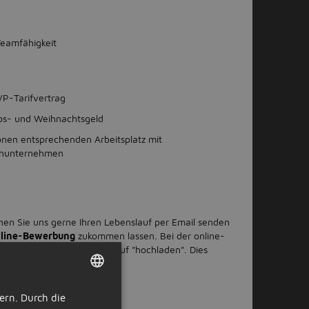
eamfähigkeit
VP-Tarifvertrag
aubs- und Weihnachtsgeld
ionen entsprechenden Arbeitsplatz mit
enunternehmen
nnen Sie uns gerne Ihren Lebenslauf per Email senden
line-Bewerbung
zukommen lassen. Bei der online-
ntaktdaten Ihren Lebenslauf "hochladen". Dies
h gleich.
ern. Durch die
DUTCH