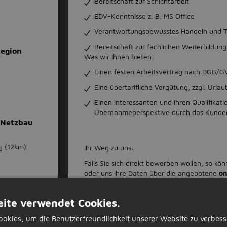
Bereitschaft zur Schichtarbeit
EDV-Kenntnisse z. B. MS Office
Verantwortungsbewusstes Handeln und T
Bereitschaft zur fachlichen Weiterbildung
Region
Was wir Ihnen bieten:
Einen festen Arbeitsvertrag nach DGB/G
Eine übertarifliche Vergütung, zzgl. Url
Einen interessanten und Ihren Qualifikat
Übernahmeperspektive durch das Kund
 Netzbau
g
(12km)
Ihr Weg zu uns:
Falls Sie sich direkt bewerben wollen, so kö
oder uns Ihre Daten über die angebotene
on
Bewerbung können Sie nach Eingabe Ihrer Ko
dauert nur 1 Minute.
Bewerben Sie sich doc
w/d)
ite verwendet Cookies.
Herr Sven Vogler
okies, um die Benutzerfreundlichkeit unserer Website zu verbess