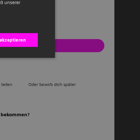
ß unserer
GERMAN
 akzeptieren
zt bewerben
r Webseite des Arbeitgebers
 teilen
Oder bewirb dich später
il bekommen?