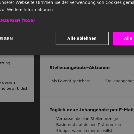
unserer Webseite stimmen Sie der Verwendung von Cookies gemä
sven.vogler@dekra.com
zu.
Weitere Informationen
Geschäftlich: +49 9421 9748814
ote
ANZEIGEN
(1656) →
Jetzt bewerben
Alle ablehnen
Alle
EIGEN
Jet
Bewirb dich auf de
tzting.
Stellenangebote-Aktionen
Als Favorit speichern
Stellenangebot
e deinen
und bewirb dich
Täglich neue Jobangebote per E-Ma
Verpasse nie eine Stellenanzeige
Basierend auf deinen Präferenzen
Stoppe, wann immer du willst