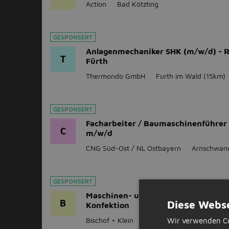
Action
Bad Kötzting
GESPONSERT
Anlagenmechaniker SHK (m/w/d) - 
T
Fürth
Thermondo GmbH
Furth im Wald
(15km)
GESPONSERT
Facharbeiter / Baumaschinenführer
C
m/w/d
CNG Süd-Ost / NL Ostbayern
Arnschwan
GESPONSERT
Maschinen- und Anlagenführer (m/
B
Diese Webse
Konfektion
Bischof + Klein
Konzell
(16km)
Wir verwenden Co