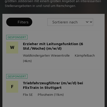
größten Jobbörsen mit einem großen Angebot an interessanten
Stellenangeboten in und rund um Remchingen.
Filters
GESPONSERT
Erzieher mit Leitungsfunktion (6
W
Std./Woche) (m/w/d)
Waldkindergarten Wiesentrolle
Kämpfelbach
(4km)
GESPONSERT
Triebfahrzeugführer (m/w/d) bei
F
FlixTrain in Stuttgart
Flix SE
Pforzheim
(11km)