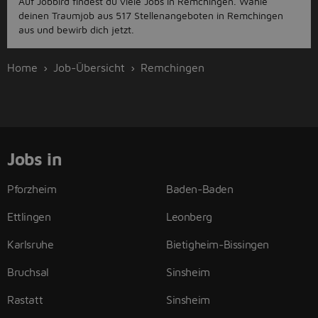
Auf Jobbird findest du viele Jobs in Remchingen. Wähle
deinen Traumjob aus 517 Stellenangeboten in Remchingen
aus und bewirb dich jetzt.
Home
Job-Übersicht
Remchingen
Jobs in
Pforzheim
Baden-Baden
Ettlingen
Leonberg
Karlsruhe
Bietigheim-Bissingen
Bruchsal
Sinsheim
Rastatt
Sinsheim