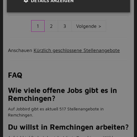
DETAILS ANZEIGEN
DEKRA Automobil GmbH
Karlsruhe
(14km)
1
2
3
Volgende >
Anschauen
Kürzlich geschlossene Stellenangebote
FAQ
Wie viele offene Jobs gibt es in
Remchingen?
Auf Jobbird gibt es aktuell 517 Stellenangebote in
Remchingen.
Du willst in Remchingen arbeiten?