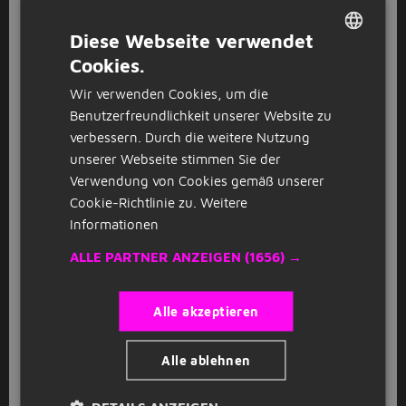
Diese Webseite verwendet
GESPONSERT
Cookies.
DUTCH
(Junior) Consultant ERP (w/m/d)
K
Wir verwenden Cookies, um die
KPMG AG
Karlsruhe
(14km)
GERMAN
Benutzerfreundlichkeit unserer Website zu
neu
verbessern. Durch die weitere Nutzung
unserer Webseite stimmen Sie der
Verwendung von Cookies gemäß unserer
GESPONSERT
Cookie-Richtlinie zu.
Weitere
Dozent Mediendesign Grundlagen der
Animation (m/w/d)
Informationen
IU Internationale Hochschule
Karlsruhe
(14km)
ALLE PARTNER ANZEIGEN
(1656) →
GESPONSERT
Alle akzeptieren
Ingenieur Versorgungstechnik als
D
Sachverständiger Lüftungs-,
Alle ablehnen
Rauchabzugs-, Feuerlöschanlagen
(m/w/d)