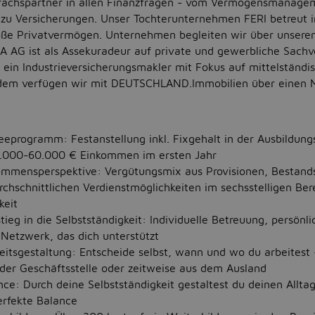
rächspartner in allen Finanzfragen - vom Vermögensmanage
 zu Versicherungen. Unser Tochterunternehmen FERI betreut in
oße Privatvermögen. Unternehmen begleiten wir über unsere
AG ist als Assekuradeur auf private und gewerbliche Sachv
t ein Industrieversicherungsmakler mit Fokus auf mittelständi
em verfügen wir mit DEUTSCHLAND.Immobilien über einen Ma
:
eeprogramm: Festanstellung inkl. Fixgehalt in der Ausbildun
0.000-60.000 € Einkommen im ersten Jahr
kommensperspektive: Vergütungsmix aus Provisionen, Bestand
chschnittlichen Verdienstmöglichkeiten im sechsstelligen B
keit
stieg in die Selbstständigkeit: Individuelle Betreuung, persönl
 Netzwerk, das dich unterstützt
beitsgestaltung: Entscheide selbst, wann und wo du arbeitest 
der Geschäftsstelle oder zeitweise aus dem Ausland
ce: Durch deine Selbstständigkeit gestaltest du deinen Alltag
erfekte Balance