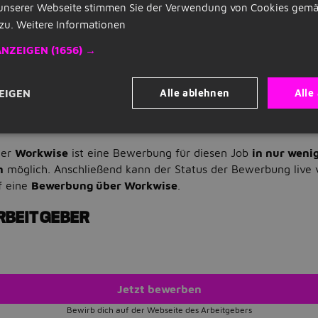
unserer Webseite stimmen Sie der Verwendung von Cookies gemä
 ausgeprägtes Interesse an wirtschaftlichen Themen mit und 
erlich erweitern
zu.
Weitere Informationen
e Bedürfnisse deiner Kundinnen und Kunden und entwickelst L
ANZEIGEN
(1656) →
t bieten
ewusst, agierst eigenständig und bist motiviert, deine eigen
rten
Alle ablehnen
Alle
EIGEN
Trainee Financial Consulting - Finanzberatung / Finanzkonze
ner
Workwise
ist eine Bewerbung für diesen Job
in nur weni
n
möglich. Anschließend kann der Status der Bewerbung live 
f eine
Bewerbung über Workwise
.
RBEITGEBER
Jetzt bewerben
Bewirb dich auf der Webseite des Arbeitgebers