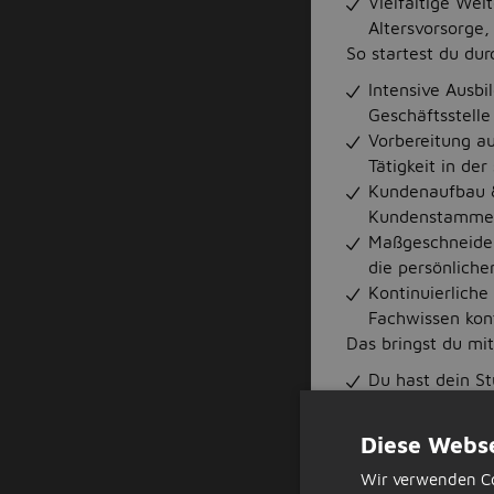
Vielfältige Wei
Altersvorsorge,
So startest du dur
Intensive Ausbi
Geschäftsstelle
Vorbereitung au
Tätigkeit in de
Kundenaufbau &
Kundenstammes 
Maßgeschneider
die persönlich
Kontinuierliche
Fachwissen kon
Das bringst du mit
Du hast dein St
Schwerpunkt
Du besitzt aus
Diese Webse
Du kannst komp
Wir verwenden Co
zuzugehen und 