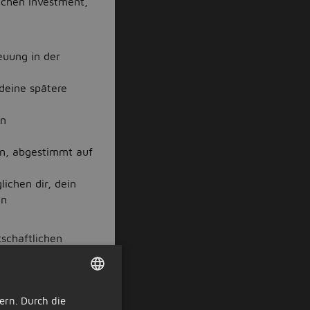
ichen Investment,
euung in der
 deine spätere
en
en, abgestimmt auf
ichen dir, dein
en
tschaftlichen
ran, auf Menschen
ern. Durch die
DUTCH