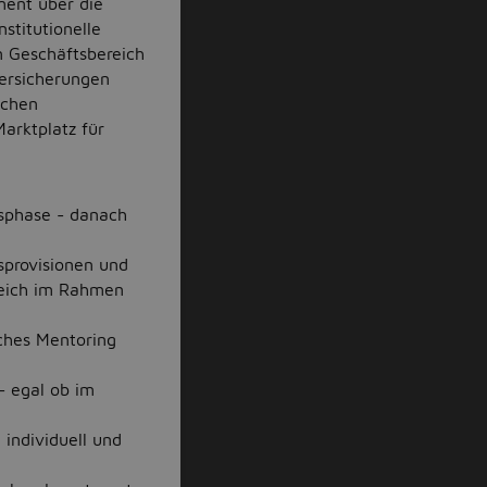
ment über die
stitutionelle
n Geschäftsbereich
ersicherungen
schen
rktplatz für
gsphase - danach
sprovisionen und
ereich im Rahmen
iches Mentoring
- egal ob im
 individuell und