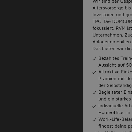
Wir sind der Gesp
Altersvorsorge bis
Investoren und gr
TPC. Die DOMCURA 
fokussiert. RVM is
Unternehmen. Zud
Anlageimmobilien.
Das bieten wir dir
Bezahltes Train
Aussicht auf 5
Attraktive Ein
Prämien mit dur
der Selbständig
Begleiteter Ein
und ein starkes
Individuelle Ar
Homeoffice, in 
Work-Life-Balan
findest deine p