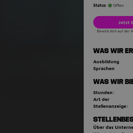
Status
Offen
Jetzt
Bewirb dich auf der 
WAS WIR E
Ausbildung
Sprachen
WAS WIR BI
Stunden:
Art der
Stellenanzeige:
STELLENBE
Über das Unter