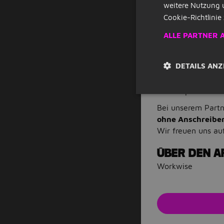
weitere Nutzung 
Du bringst ein
Wissen kontinui
Cookie-Richtlinie 
Du erkennst di
ALLE PARTNER 
echten Mehrwer
Du bist selbstb
Karriere zu sta
DETAILS ANZ
Unser Jobangebot 
vielversprechend?
Bei unserem Part
ohne Anschreibe
Wir freuen uns au
ÜBER DEN A
Workwise