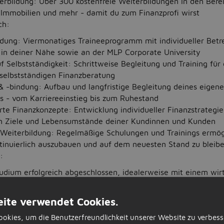
terbildung: Über 300 kostenfreie Weiterbildungen in den Bere
 Immobilien und mehr - damit du zum Finanzprofi wirst
ch:
ldung: Viermonatiges Traineeprogramm mit individueller Betr
 in deiner Nähe sowie an der MLP Corporate University
f Selbstständigkeit: Schrittweise Begleitung und Training für
r selbstständigen Finanzberatung
 -bindung: Aufbau und langfristige Begleitung deines eigen
- vom Karriereeinstieg bis zum Ruhestand
te Finanzkonzepte: Entwicklung individueller Finanzstrategi
en Ziele und Lebensumstände deiner Kundinnen und Kunden
 Weiterbildung: Regelmäßige Schulungen und Trainings ermögl
tinuierlich auszubauen und auf dem neuesten Stand zu bleib
:
udium erfolgreich abgeschlossen, idealerweise mit einem wir
gezeichnete Deutschkenntnisse (C2-Niveau)
ite verwendet Cookies.
lexe Sachverhalte verständlich erklären und hast Freude da
okies, um die Benutzerfreundlichkeit unserer Website zu verbess
Gespräche zu führen