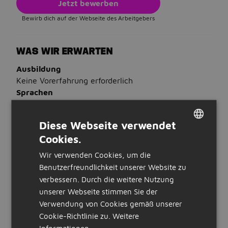
Jetzt bewerben
Bewirb dich auf der Webseite des Arbeitgebers
WAS WIR ERWARTEN
Ausbildung
Keine Vorerfahrung erforderlich
Sprachen
Du beherrschst Deutsch
Diese Webseite verwendet
WAS WIR BIETEN
Cookies.
DUTCH
Stunden:
Wir verwenden Cookies, um die
32 bis 40 Stunden pro Woche
GERMAN
Benutzerfreundlichkeit unserer Website zu
Art der Stellenanzeige:
intern
verbessern. Durch die weitere Nutzung
unserer Webseite stimmen Sie der
STELLENBESCHREIBUNG
Verwendung von Cookies gemäß unserer
Über das Unternehmen
Cookie-Richtlinie zu.
Weitere
Wir sind der Gesprächspartner in allen Finanzfragen
Informationen