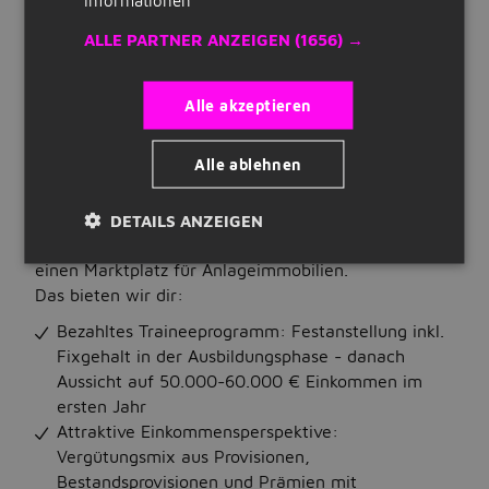
- vom Vermögensmanagement über die
Quick Links
ALLE PARTNER ANZEIGEN
(1656) →
Altersvorsorge bis zu Versicherungen. Unser
Tochterunternehmen FERI betreut institutionelle
Registrieren
Investoren und große Privatvermögen. Unternehmen
Alle akzeptieren
Lebenslauf erstellen
begleiten wir über unseren Geschäftsbereich TPC.
Die DOMCURA AG ist als Assekuradeur auf private
Unternehmen auf Jobbird
Alle ablehnen
und gewerbliche Sachversicherungen fokussiert.
RVM ist ein Industrieversicherungsmakler mit Fokus
auf mittelständischen Unternehmen. Zudem
DETAILS ANZEIGEN
Jobs
verfügen wir mit DEUTSCHLAND.Immobilien über
einen Marktplatz für Anlageimmobilien.
Nach Stellenangeboten suchen
Das bieten wir dir:
Jobs nach Standort
Bezahltes Traineeprogramm: Festanstellung inkl.
Fixgehalt in der Ausbildungsphase - danach
Jobs nach Berufsfeld
Aussicht auf 50.000-60.000 € Einkommen im
Jobs nach Anstellungsart
ersten Jahr
Attraktive Einkommensperspektive:
Jobs nach Bildungsstand
Vergütungsmix aus Provisionen,
Bestandsprovisionen und Prämien mit