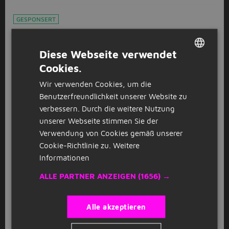
GESPONSERT
Einrichter* CNC-Drehen (m/w/d)
O
Orizon GmbH, Niederlassung Alb-Donau
Diese Webseite verwendet
Tuttlingen
(26km)
Cookies.
DUTCH
Wir verwenden Cookies, um die
GERMAN
GESPONSERT
Benutzerfreundlichkeit unserer Website zu
Quereinstieg als Elektrohelfer (m/w/d)
verbessern. Durch die weitere Nutzung
D
für DGUV 3 Prüfungen
unserer Webseite stimmen Sie der
Deutsche Prüfservice GmbH
Titisee-Neustadt
Verwendung von Cookies gemäß unserer
(27km)
Cookie-Richtlinie zu.
Weitere
Informationen
ALLE PARTNER ANZEIGEN
(1656) →
GESPONSERT
Quereinstieg als Prüftechniker
D
(m/w/d) für DGUV 3 Prüfungen
Alle akzeptieren
Deutsche Prüfservice GmbH
Titisee-Neustadt
(27km)