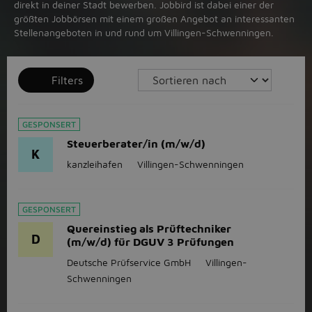
direkt in deiner Stadt bewerben. Jobbird ist dabei einer der
größten Jobbörsen mit einem großen Angebot an interessanten
Stellenangeboten in und rund um Villingen-Schwenningen.
Filters
GESPONSERT
Steuerberater/in (m/w/d)
K
kanzleihafen
Villingen-Schwenningen
GESPONSERT
Quereinstieg als Prüftechniker
D
(m/w/d) für DGUV 3 Prüfungen
Deutsche Prüfservice GmbH
Villingen-
Schwenningen