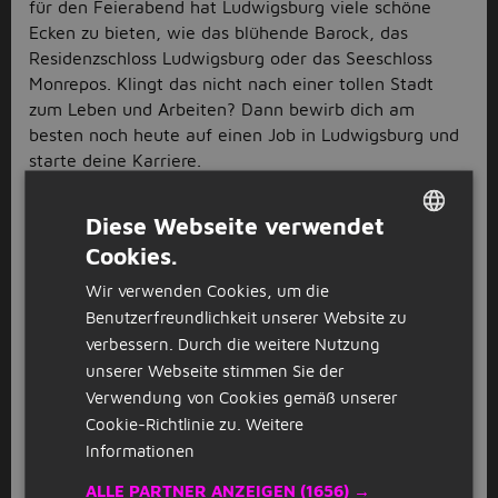
für den Feierabend hat Ludwigsburg viele schöne
Ecken zu bieten, wie das blühende Barock, das
Residenzschloss Ludwigsburg oder das Seeschloss
Monrepos. Klingt das nicht nach einer tollen Stadt
zum Leben und Arbeiten? Dann bewirb dich am
besten noch heute auf einen Job in Ludwigsburg und
starte deine Karriere.
Logistik und Lager Jobs in
Diese Webseite verwendet
Ludwigsburg
Cookies.
DUTCH
Du interessierst dich besonders für die
Logistik und
Wir verwenden Cookies, um die
GERMAN
Lager Jobs
in Ludwigsburg? Dann bist du hier genau
Benutzerfreundlichkeit unserer Website zu
richtig, denn es werden viele Stellenangebote dafür
verbessern. Durch die weitere Nutzung
ausgeschrieben. Besonders die Fahrer Jobs sind
unserer Webseite stimmen Sie der
gefragt. In Kraftfahrer Jobs und Berufskraftfahrer
Verwendung von Cookies gemäß unserer
Jobs bist du für das ausliefern von Waren oder
Cookie-Richtlinie zu.
Weitere
Paketen zuständig. Du hast sogar einen LKW
Informationen
Führerschein? Das trifft sich gut, denn damit kannst
du auch in
LKW Fahrer Jobs
arbeiten und mit dem
ALLE PARTNER ANZEIGEN
(1656) →