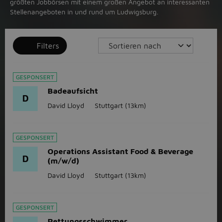
größten Jobbörsen mit einem großen Angebot an interessanten
Stellenangeboten in und rund um Ludwigsburg.
Filters
GESPONSERT
Badeaufsicht
D
David Lloyd
Stuttgart
(13km)
GESPONSERT
Operations Assistant Food & Beverage
D
(m/w/d)
David Lloyd
Stuttgart
(13km)
GESPONSERT
Rettungsschwimmer