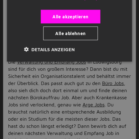
großen Lastwagen durch die Straßen der Stadt düsen.
Du interessierst dich mehr für den
Personentransport? Dann sind Busfahrer Jobs oder
Alle akzeptieren
Bahn Job
vielleicht das Richtige für dich. Dann bewirb
dich auf Logistik und Lager Jobs in Ludwigsburg!
Alle ablehnen
Verwaltung und Empfang Jobs in
Ludwigsburg
DETAILS ANZEIGEN
Die
Verwaltung und Empfang Jobs
in Ludwigsburg
sind für dich von großem Interesse? Dann bist du mit
Sicherheit ein Organisationstalent und behältst immer
der Überblick. Das passt auch gut zu den
Büro Jobs
,
also sieh dich doch dort einmal um und finde deinen
nächsten Bürokauffrau Job. Aber auch Krankenkasse
Jobs sind verlockend, genau wie
Arge Jobs
. Du
brauchst natürlich eine entsprechende Ausbildung
oder ein Studium für die meisten dieser Jobs. Das
hast du schon längst erledigt? Dann bewirb dich auf
deinen nächsten Verwaltung und Empfang Job in