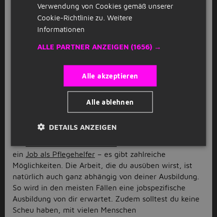
beruflich Fuß fassen, sondern möchtest auch wissen,
Verwendung von Cookies gemäß unserer
was die Stadt freizeittechnisch für dich bereithält?
Cookie-Richtlinie zu.
Weitere
Wie wär’s mit einem Tagesausflug ins benachbarte
Informationen
Straßburg? Schnapp dir zudem noch einen Job in
ALLE PARTNER ANZEIGEN
(1656) →
Offenburg!
Gesundheitswesen Jobs in
Alle akzeptieren
Offenburg
Dir war es immer schon wichtig, mit deiner Arbeit
Alle ablehnen
anderen zu helfen und etwas zurückzugeben? Dann
ist ein
Job im Gesundheitswesen
in Offenburg
DETAILS ANZEIGEN
vielleicht genau das Richtige für dich! Ganz egal, ob
ein
Job als Krankenschwester
im Krankenhaus oder
ein
Job als Pflegehelfer
– es gibt zahlreiche
Möglichkeiten. Die Arbeit, die du ausüben wirst, ist
natürlich auch ganz abhängig von deiner Ausbildung.
So wird in den meisten Fällen eine jobspezifische
Ausbildung von dir erwartet. Zudem solltest du keine
Scheu haben, mit vielen Menschen