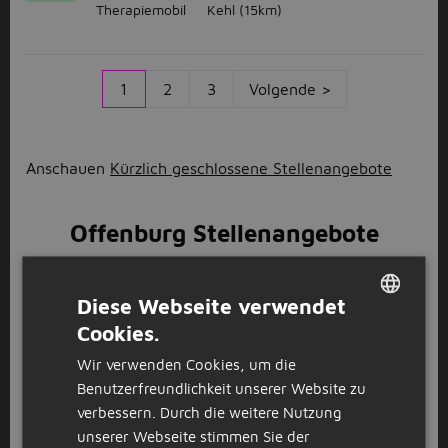
Therapiemobil
Kehl
(15km)
1
2
3
Volgende >
Anschauen
Kürzlich geschlossene Stellenangebote
Offenburg Stellenangebote
Du suchst nach den besten Jobs in Offenburg? Diese
findest du bei uns! Klick dich doch einfach mal durch
Diese Webseite verwendet
und schau, ob dich ein Stellenangebot anspricht –
Cookies.
DUTCH
oder auch gleich mehrere! Viele spannende
Wir verwenden Cookies, um die
Unternehmen warten in Offenburg auf dich! Egal, ob
GERMAN
im Gesundheitswesen oder in der Verwaltung – hier
Benutzerfreundlichkeit unserer Website zu
wird jeder Jobsuchende fündig. Mehr dazu aber
verbessern. Durch die weitere Nutzung
weiter unten. Du willst nicht nur in Offenburg
unserer Webseite stimmen Sie der