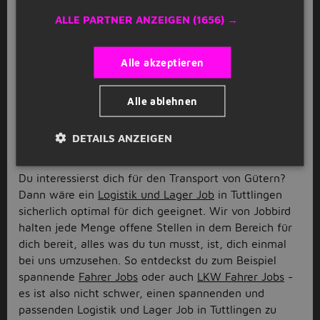
du dir sicher denken kannst ist die Auswahl an
ALLE PARTNER ANZEIGEN
(1656) →
Jobmöglichkeiten also nicht gerade klein. Klingt gut?
Dann solltest du dir auf jeden Fall die verschiedenen
freien Jobs in Tuttlingen ansehen! Bewirb dich noch
Alle akzeptieren
heute auf eines oder mehrere Stellenangebote und
beginne vielleicht schon in wenigen Wochen mit
Alle ablehnen
einem neuen, spannenden Job!
Logistik und Lager Jobs in
DETAILS ANZEIGEN
Tuttlingen
Du interessierst dich für den Transport von Gütern?
Dann wäre ein
Logistik und Lager Job
in Tuttlingen
sicherlich optimal für dich geeignet. Wir von Jobbird
halten jede Menge offene Stellen in dem Bereich für
dich bereit, alles was du tun musst, ist, dich einmal
bei uns umzusehen. So entdeckst du zum Beispiel
spannende
Fahrer Jobs
oder auch
LKW Fahrer Jobs
-
es ist also nicht schwer, einen spannenden und
passenden Logistik und Lager Job in Tuttlingen zu