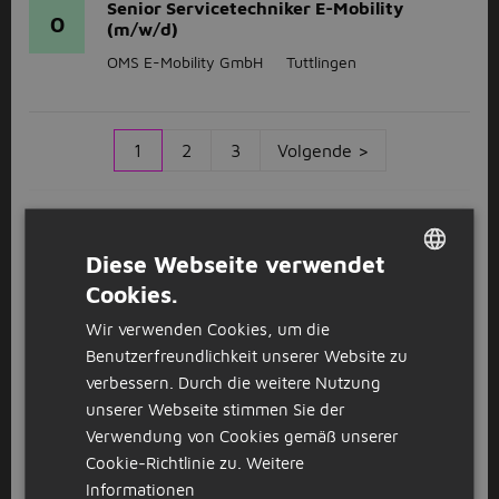
Senior Servicetechniker E-Mobility
O
(m/w/d)
OMS E-Mobility GmbH
Tuttlingen
1
2
3
Volgende >
Anschauen
Kürzlich geschlossene Stellenangebote
Diese Webseite verwendet
Cookies.
DUTCH
Stellenangebote in Tuttlingen
Wir verwenden Cookies, um die
GERMAN
Du bist auf der Suche nach einem spannenden Job in
Benutzerfreundlichkeit unserer Website zu
Tuttlingen? Die schöne badische Stadt am Rande des
verbessern. Durch die weitere Nutzung
Schwarzwaldes hat trotz ihrer geringen Größe im
unserer Webseite stimmen Sie der
wirtschaftlichen Bereich viel zu bieten. So ist sie Sitz
Verwendung von Cookies gemäß unserer
einer Vielzahl medizintechnischer Unternehmen und
Cookie-Richtlinie zu.
Weitere
als Welthauptstadt der Medizintechnik bekannt. Wie
Informationen