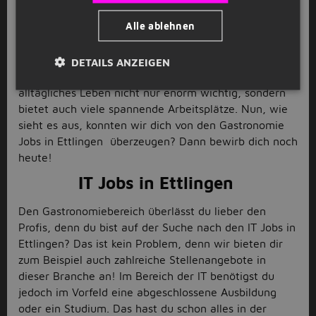
Menschen an erster Stelle. Nicht nur für Studenten,
Alle ablehnen
die sich von ihrem
Kellner
Job nicht mehr jeden Tag
von Nudeln mit Ketchup ernähren müssen, sondern
auch für
Köche
und
Restaurantleiter
ist diese Branche
DETAILS ANZEIGEN
prima geeignet. Die Gastronomie ist für unser
alltägliches Leben nicht nur enorm wichtig, sondern
bietet auch viele spannende Arbeitsplätze. Nun, wie
sieht es aus, konnten wir dich von den Gastronomie
Jobs in Ettlingen überzeugen? Dann bewirb dich noch
heute!
IT Jobs in Ettlingen
Den Gastronomiebereich überlässt du lieber den
Profis, denn du bist auf der Suche nach den IT Jobs in
Ettlingen? Das ist kein Problem, denn wir bieten dir
zum Beispiel auch zahlreiche Stellenangebote in
dieser Branche an! Im Bereich der IT benötigst du
jedoch im Vorfeld eine abgeschlossene Ausbildung
oder ein Studium. Das hast du schon alles in der