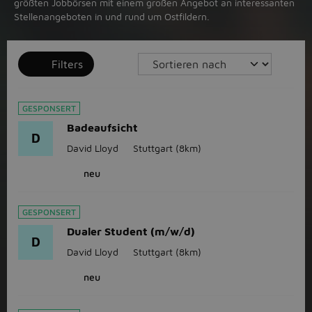
größten Jobbörsen mit einem großen Angebot an interessanten
Stellenangeboten in und rund um Ostfildern.
Filters
GESPONSERT
Badeaufsicht
D
David Lloyd
Stuttgart
(8km)
neu
GESPONSERT
Dualer Student (m/w/d)
D
David Lloyd
Stuttgart
(8km)
neu