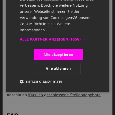
verbessern. Durch die weitere Nutzung
GESPONSERT
unserer Webseite stimmen Sie der
Rettungsschwimmer
Verwendung von Cookies gemäß unserer
D
David Lloyd
Stuttgart
(8km)
Cookie-Richtlinie zu.
Weitere
Informationen
ALLE PARTNER ANZEIGEN
(1656) →
GESPONSERT
Badeaufsicht
D
David Lloyd
Stuttgart
(8km)
Alle akzeptieren
Alle ablehnen
1
2
3
Volgende >
DETAILS ANZEIGEN
Anschauen
Kürzlich geschlossene Stellenangebote