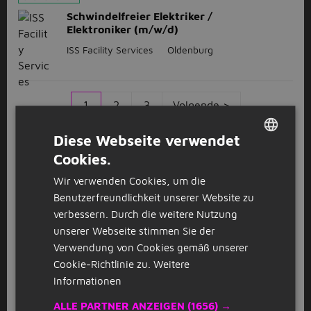
Schwindelfreier Elektriker /
Elektroniker (m/w/d)
ISS Facility Services
Oldenburg
1
2
3
Volgende >
Diese Webseite verwendet
Cookies.
Anschauen
Kürzlich geschlossene Stellenangebote
DUTCH
Wir verwenden Cookies, um die
GERMAN
Benutzerfreundlichkeit unserer Website zu
Stellenangebote in Oldenburg
verbessern. Durch die weitere Nutzung
unserer Webseite stimmen Sie der
Du bist auf der Suche nach Jobs in Oldenburg?
Verwendung von Cookies gemäß unserer
Jobbird ist dein Jobportal für Jobs in und um
Cookie-Richtlinie zu.
Weitere
Oldenburg. Mit uns findet garantiert jeder seinen
Traumjob, der alle Ansprüche und Wünsche erfüllt.
Informationen
Die Stadt Oldenburg hat viele tolle
ALLE PARTNER ANZEIGEN
(1656) →