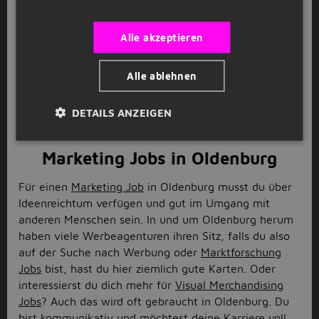
Sehenswürdigkeiten wie das Oldenburger Schloss mit
dem schönen Schlossgarten. Aber auch die St.
Lamberti Kirche, das Rathaus und der botanische
Alle akzeptieren
Garten ziehen immer wieder Besucher in die Stadt.
Auch für dich bieten sich hier in zahlreichen kleinen
Alle ablehnen
und mittelständischen Unternehmen viele
Jobmöglichkeiten in den verschiedensten Branchen.
DETAILS ANZEIGEN
Also, bewirb dich noch heute auf Stellenangebote in
Oldenburg.
Marketing Jobs in Oldenburg
Für einen
Marketing Job
in Oldenburg musst du über
Ideenreichtum verfügen und gut im Umgang mit
anderen Menschen sein. In und um Oldenburg herum
haben viele Werbeagenturen ihren Sitz, falls du also
auf der Suche nach Werbung oder
Marktforschung
Jobs
bist, hast du hier ziemlich gute Karten. Oder
interessierst du dich mehr für
Visual Merchandising
Jobs
? Auch das wird oft gebraucht in Oldenburg. Du
bist kommunikativ und möchtest deine Karriere voll