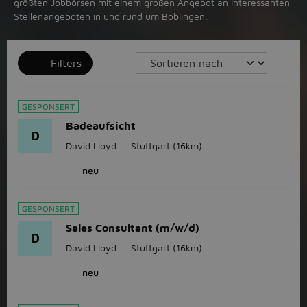
größten Jobbörsen mit einem großen Angebot an interessanten
Stellenangeboten in und rund um Böblingen.
Filters
GESPONSERT
Badeaufsicht
D
David Lloyd
Stuttgart
(16km)
neu
GESPONSERT
Sales Consultant (m/w/d)
D
David Lloyd
Stuttgart
(16km)
neu