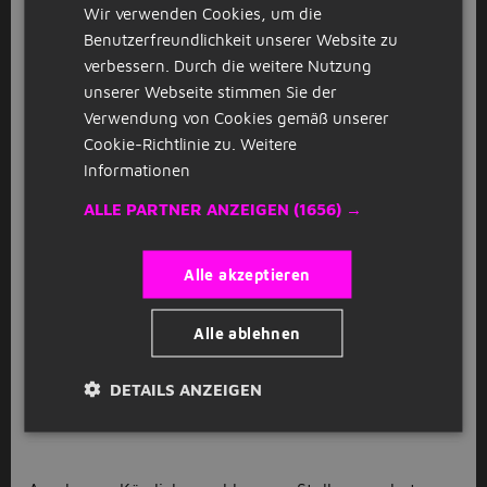
Wir verwenden Cookies, um die
Food & Beverage Assistant
GERMAN
D
Benutzerfreundlichkeit unserer Website zu
David Lloyd
Stuttgart
(16km)
verbessern. Durch die weitere Nutzung
unserer Webseite stimmen Sie der
Verwendung von Cookies gemäß unserer
GESPONSERT
Cookie-Richtlinie zu.
Weitere
Rettungsschwimmer
D
Informationen
David Lloyd
Stuttgart
(16km)
ALLE PARTNER ANZEIGEN
(1656) →
GESPONSERT
Alle akzeptieren
Badeaufsicht
D
David Lloyd
Stuttgart
(16km)
Alle ablehnen
DETAILS ANZEIGEN
1
2
3
Volgende >