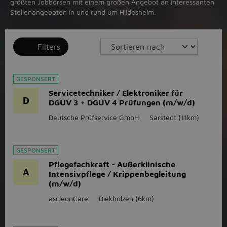
größten Jobbörsen mit einem großen Angebot an interessanten
Stellenangeboten in und rund um Hildesheim.
Filters
GESPONSERT
Servicetechniker / Elektroniker für
D
DGUV 3 + DGUV 4 Prüfungen (m/w/d)
Deutsche Prüfservice GmbH
Sarstedt
(11km)
GESPONSERT
Pflegefachkraft - Außerklinische
A
Intensivpflege / Krippenbegleitung
(m/w/d)
ascleonCare
Diekholzen
(6km)