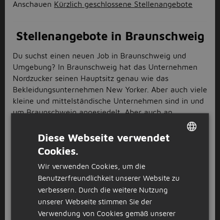
Anschauen
Kürzlich geschlossene Stellenangebote
Stellenangebote in Braunschweig
Du suchst einen neuen Job in Braunschweig und
Umgebung? In Braunschweig hat das Unternehmen
Nordzucker seinen Hauptsitz genau wie das
Bekleidungsunternehmen New Yorker. Aber auch viele
kleine und mittelständische Unternehmen sind in und
um Braunschweig angesiedelt. Aber auch an
Sehenswürdigkeiten fehlt es in Braunschweig nicht.
Da wäre die Burg Dankwarderode mit ihrem tollen
Diese Webseite verwendet
Burgplatz, der Zoo Arche Noah, aber auch einige
Cookies.
DUTCH
Museen. Wie du siehst, gibt es viele Möglichkeiten,
Wir verwenden Cookies, um die
deinen Feierabend zu genießen und nach der Arbeit
GERMAN
Benutzerfreundlichkeit unserer Website zu
den Abend ausklingen zu lassen. Also worauf wartest
verbessern. Durch die weitere Nutzung
du noch? Starte deine Karriere mit einem
unserer Webseite stimmen Sie der
Stellenangebot in Braunschweig und stelle dich
Verwendung von Cookies gemäß unserer
deiner nächsten beruflichen Herausforderung.