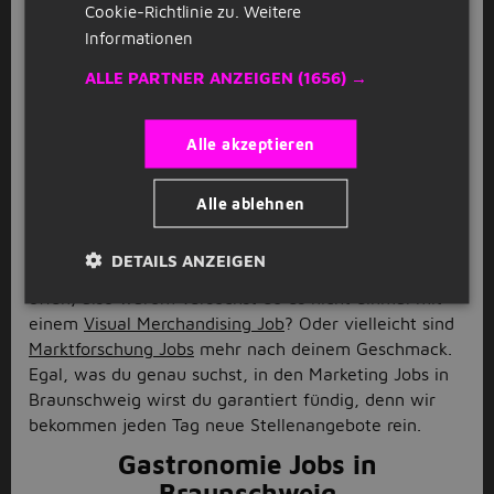
Cookie-Richtlinie zu.
Weitere
Marketing Jobs in Braunschweig
Informationen
Du interessierst dich besonders für
Marketing Jobs
in
ALLE PARTNER ANZEIGEN
(1656) →
Braunschweig? Nichts leichter als das: Mit unserer
Filterfunktion kannst du ganz gezielt nach diesen Jobs
Alle akzeptieren
suchen, sodass dir nur für dich relevante
Stellenangebote angezeigt werden. In und um
Braunschweig gibt es viele Unternehmen mit
Alle ablehnen
Marketingabteilungen oder ganze
Marketingagenturen, die auf deine Unterstützung
DETAILS ANZEIGEN
warten. Im Bereich Marketing stehen dir alle Türen
offen, also warum versuchst du es nicht einmal mit
einem
Visual Merchandising Job
? Oder vielleicht sind
Marktforschung Jobs
mehr nach deinem Geschmack.
Egal, was du genau suchst, in den Marketing Jobs in
Braunschweig wirst du garantiert fündig, denn wir
bekommen jeden Tag neue Stellenangebote rein.
Gastronomie Jobs in
Braunschweig