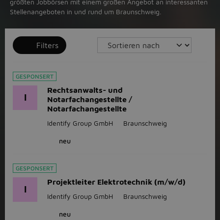
größten Jobbörsen mit einem großen Angebot an interessanten
Stellenangeboten in und rund um Braunschweig.
Filters
GESPONSERT
Rechtsanwalts- und
I
Notarfachangestellte /
Notarfachangestellte
Identify Group GmbH
Braunschweig
neu
GESPONSERT
Projektleiter Elektrotechnik (m/w/d)
I
Identify Group GmbH
Braunschweig
neu