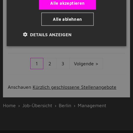
Alle akzeptieren
Randstad Deutschland
Berlin
Alle ablehnen
GESPONSERT
Industriemechaniker (m/w/d)
DETAILS ANZEIGEN
Randstad Deutschland
Berlin
1
2
3
Volgende >
Anschauen
Kürzlich geschlossene Stellenangebote
Home
Job-Übersicht
Berlin
Management