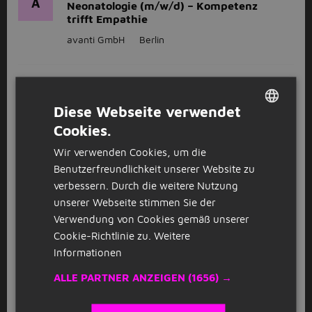
A
Neonatologie (m/w/d) – Kompetenz
trifft Empathie
avanti GmbH
Berlin
GESPONSERT
Operationstechnischer Assistent
Diese Webseite verwendet
A
(m/w/d) Dienstwagen
Cookies.
DUTCH
avanti GmbH
Berlin
Wir verwenden Cookies, um die
GERMAN
Benutzerfreundlichkeit unserer Website zu
GESPONSERT
verbessern. Durch die weitere Nutzung
Mechatroniker (m/w/d)
unserer Webseite stimmen Sie der
Verwendung von Cookies gemäß unserer
Randstad Deutschland
Berlin
Cookie-Richtlinie zu.
Weitere
Informationen
GESPONSERT
ALLE PARTNER ANZEIGEN
(1656) →
Maschinen- und Anlagenführer
(m/w/d)