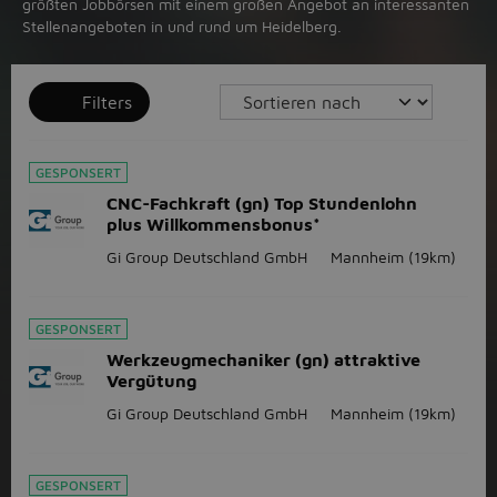
größten Jobbörsen mit einem großen Angebot an interessanten
Stellenangeboten in und rund um Heidelberg.
Filters
GESPONSERT
CNC-Fachkraft (gn) Top Stundenlohn
plus Willkommensbonus*
Gi Group Deutschland GmbH
Mannheim
(19km)
GESPONSERT
Werkzeugmechaniker (gn) attraktive
Vergütung
Gi Group Deutschland GmbH
Mannheim
(19km)
GESPONSERT