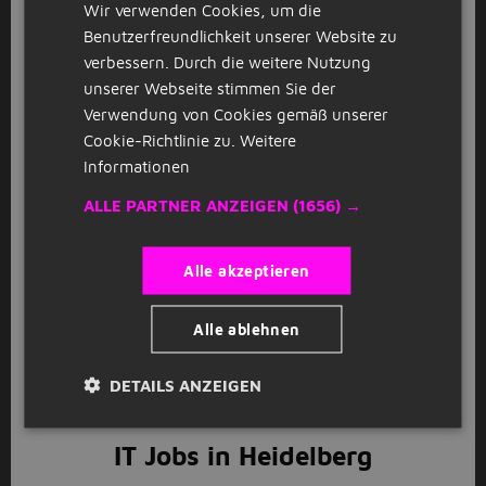
Wir verwenden Cookies, um die
GERMAN
Benutzerfreundlichkeit unserer Website zu
Anschauen
Kürzlich geschlossene Stellenangebote
verbessern. Durch die weitere Nutzung
unserer Webseite stimmen Sie der
Verwendung von Cookies gemäß unserer
Stellenangebote in Heidelberg
Cookie-Richtlinie zu.
Weitere
Informationen
Du bist auf der Suche nach einem interessanten Job
in Heidelberg? Gut, dass die schöne deutsche Stadt,
ALLE PARTNER ANZEIGEN
(1656) →
die für ihre Altstadt und Universität bekannt ist,
einiges zu bieten hat. Nicht zuletzt durch ihre
günstige Lage in der Metropolregion Rhein-Neckar
Alle akzeptieren
hält sie viele offene Stellen für Arbeitssuchende
parat. Klingt gut? Dann schau dich doch gleich mal
Alle ablehnen
zwischen all unseren unterschiedlichen
Stellenangeboten in Heidelberg um - vielleicht findest
DETAILS ANZEIGEN
du ja noch heute deinen Traumjob in einer der
schönsten Städte Deutschlands.
IT Jobs in Heidelberg