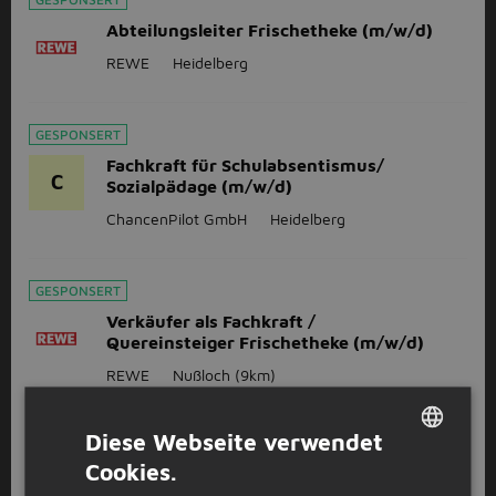
Abteilungsleiter Frischetheke (m/w/d)
REWE
Heidelberg
GESPONSERT
Fachkraft für Schulabsentismus/
C
Sozialpädage (m/w/d)
ChancenPilot GmbH
Heidelberg
GESPONSERT
Verkäufer als Fachkraft /
Quereinsteiger Frischetheke (m/w/d)
REWE
Nußloch
(9km)
Diese Webseite verwendet
1
2
3
Volgende >
Cookies.
DUTCH