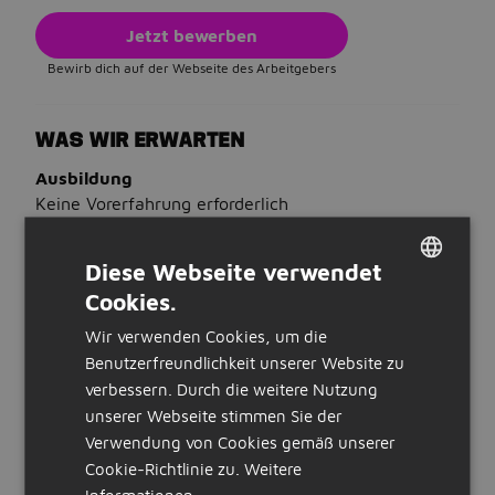
Jetzt bewerben
Bewirb dich auf der Webseite des Arbeitgebers
WAS WIR ERWARTEN
Ausbildung
Keine Vorerfahrung erforderlich
Sprachen
Du beherrschst Deutsch
Diese Webseite verwendet
Cookies.
WAS WIR BIETEN
DUTCH
Wir verwenden Cookies, um die
Stunden:
GERMAN
Benutzerfreundlichkeit unserer Website zu
40 Stunden pro Woche
verbessern. Durch die weitere Nutzung
Beschäftigung
unserer Webseite stimmen Sie der
minijob
Verwendung von Cookies gemäß unserer
Art der Stellenanzeige:
intern
Cookie-Richtlinie zu.
Weitere
Informationen