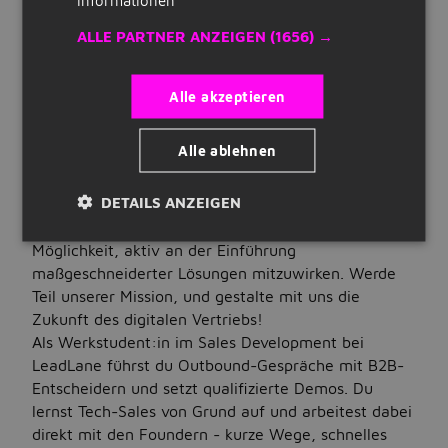
STELLENBESCHREIBUNG
Quick Links
ALLE PARTNER ANZEIGEN
(1656) →
Über das Unternehmen
Bist du bereit, die Vertriebswelt zu verändern und in
Registrieren
einem zukunftsorientierten Team mitzuwirken?
Alle akzeptieren
Lebenslauf erstellen
Wir kombinieren strategische Beratung mit
Unternehmen auf Jobbird
Alle ablehnen
operativer Unterstützung, um die Maschinenbau-
und Zulieferindustrie zu revolutionieren. Unsere
DETAILS ANZEIGEN
Jobs
Vision ist es, Vertriebsprozesse zu optimieren und
nachhaltiges Wachstum zu erzielen. Hier hast du die
Nach Stellenangeboten suchen
Möglichkeit, aktiv an der Einführung
maßgeschneiderter Lösungen mitzuwirken. Werde
Jobs nach Standort
Teil unserer Mission, und gestalte mit uns die
Zukunft des digitalen Vertriebs!
Jobs nach Berufsfeld
Als Werkstudent:in im Sales Development bei
LeadLane führst du Outbound-Gespräche mit B2B-
Jobs nach Anstellungsart
Entscheidern und setzt qualifizierte Demos. Du
Jobs nach Bildungsstand
lernst Tech-Sales von Grund auf und arbeitest dabei
direkt mit den Foundern - kurze Wege, schnelles