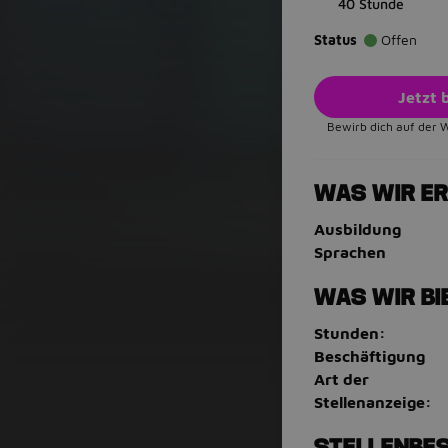
40 Stunde
Status
Offen
Jetzt
Bewirb dich auf der 
WAS WIR E
Ausbildung
Sprachen
WAS WIR BI
Stunden:
Beschäftigung
Art der
Stellenanzeige:
STELLENBE