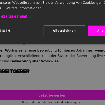
keit (ca. 20 Std./Woche).
unserer Webseite stimmen Sie der Verwendung von Cookies gemä
 hohe Schlagzahl und Konstanz mit - Absagen bremsen dich ni
zu.
Weitere Informationen
h mit voller Energie.
ANZEIGEN
(1656) →
handlungssicher Deutsch.
verlässig und eigenverantwortlich - im Remote-Setup organisi
Alle ablehnen
Alle
EIGEN
Werkstudent Sales - SDR / Kundenakquise / Beratung / Vertri
 (m/w/d)klingt vielversprechend?
ner
Workwise
ist eine Bewerbung für diesen Job
in nur weni
n
möglich. Anschließend kann der Status der Bewerbung live 
f eine
Bewerbung über Workwise
.
RBEITGEBER
Jetzt bewerben
Bewirb dich auf der Webseite des Arbeitgebers