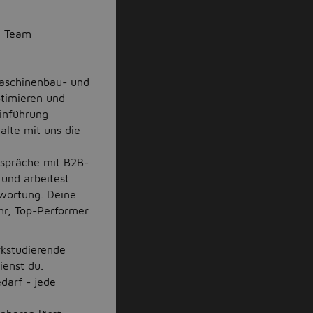
en Team
Maschinenbau- und
optimieren und
Einführung
alte mit uns die
espräche mit B2B-
 und arbeitest
twortung. Deine
hr, Top-Performer
kstudierende
ienst du.
darf - jede