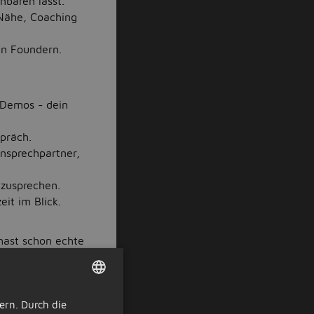
nbaren lässt.
-Nähe, Coaching
en Foundern.
 Demos - dein
spräch.
Ansprechpartner,
nzusprechen.
it im Blick.
hast schon echte
t für dich
ern. Durch die
DUTCH
ür die gesamte