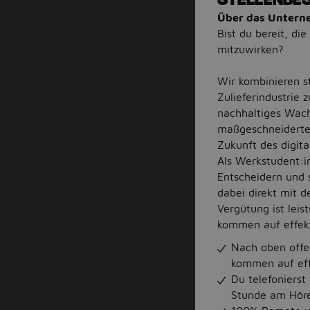
Über das Unter
Bist du bereit, di
mitzuwirken?
Wir kombinieren s
Zulieferindustrie 
nachhaltiges Wachs
maßgeschneiderter
Zukunft des digita
Als Werkstudent:i
Entscheidern und s
dabei direkt mit 
Vergütung ist lei
kommen auf effekt
Nach oben offe
kommen auf eff
Du telefonierst
Stunde am Hörer