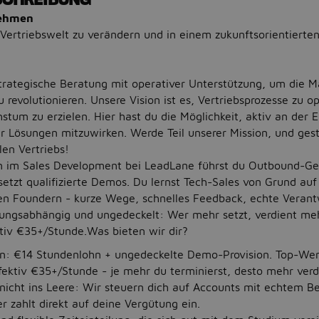
nehmen
e Vertriebswelt zu verändern und in einem zukunftsorientiert
trategische Beratung mit operativer Unterstützung, um die 
zu revolutionieren. Unsere Vision ist es, Vertriebsprozesse zu 
tum zu erzielen. Hier hast du die Möglichkeit, aktiv an der 
 Lösungen mitzuwirken. Werde Teil unserer Mission, und gest
len Vertriebs!
n im Sales Development bei LeadLane führst du Outbound-G
etzt qualifizierte Demos. Du lernst Tech-Sales von Grund auf
den Foundern - kurze Wege, schnelles Feedback, echte Veran
stungsabhängig und ungedeckelt: Wer mehr setzt, verdient me
iv €35+/Stunde.Was bieten wir dir?
n: €14 Stundenlohn + ungedeckelte Demo-Provision. Top-Wer
ektiv €35+/Stunde - je mehr du terminierst, desto mehr verd
 nicht ins Leere: Wir steuern dich auf Accounts mit echtem Be
 zahlt direkt auf deine Vergütung ein.