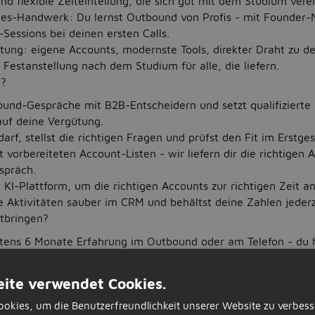
 flexible Zeiteinteilung, die sich gut mit dem Studium verei
les-Handwerk: Du lernst Outbound von Profis - mit Founder
essions bei deinen ersten Calls.
tung: eigene Accounts, modernste Tools, direkter Draht zu d
 Festanstellung nach dem Studium für alle, die liefern.
h?
ound-Gespräche mit B2B-Entscheidern und setzt qualifizierte
auf deine Vergütung.
arf, stellst die richtigen Fragen und prüfst den Fit im Erstge
t vorbereiteten Account-Listen - wir liefern dir die richtigen 
spräch.
 KI-Plattform, um die richtigen Accounts zur richtigen Zeit a
e Aktivitäten sauber im CRM und behältst deine Zahlen jederze
itbringen?
tens 6 Monate Erfahrung im Outbound oder am Telefon - du 
hrt und scheust den Hörer nicht.
sorientiert und misst dich gern an deinen Zahlen - Provision is
ite verwendet Cookies.
Beiwerk.
okies, um die Benutzerfreundlichkeit unserer Website zu verbess
hriebene:r Student:in an einer Hochschule oder Universität f