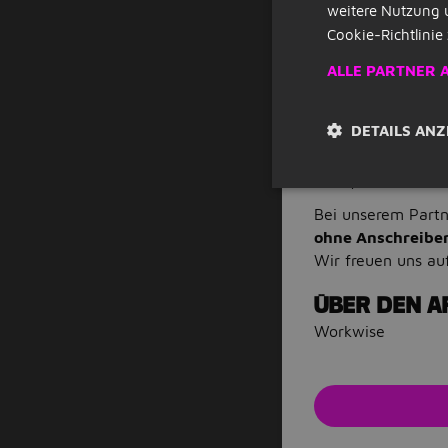
Dauer der Tätig
weitere Nutzung 
Du bringst eine
Cookie-Richtlinie 
nächste Gespräc
ALLE PARTNER 
Du sprichst ver
Du arbeitest zu
selbst.
DETAILS ANZ
Unser Jobangebot 
CRM / Home Office
Bei unserem Part
ohne Anschreibe
Wir freuen uns au
ÜBER DEN A
Workwise