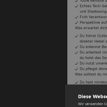
100% Remote und
Echtes Tech-Sa
und Shadowing-S
Früh Verantwor
Perspektive auf
Was erwartet dic
Du führst Outb
direkter Hebel 
Du erkennst Bed
Du arbeitest mi
du holst das Ge
Du nutzt unsere
Du pflegst dein
Was solltest du m
Du hast mindes
Gespräche gefü
Du bist ergebni
Diese Webse
Ansporn, nicht 
Wir verwenden Co
Du bist eingesc