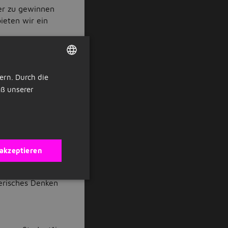
er zu gewinnen
ieten wir ein
ern. Durch die
DUTCH
ß unserer
GERMAN
ermögen und dem
tiv umzusetzen
 akzeptieren
der
n Vorteil
erisches Denken