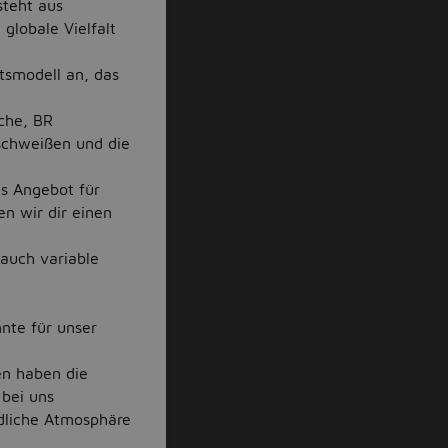
steht aus
globale Vielfalt
tsmodell an, das
che, BR
schweißen und die
es Angebot für
en wir dir einen
 auch variable
nte für unser
en haben die
 bei uns
ndliche Atmosphäre