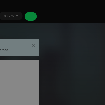
30 km
erben.