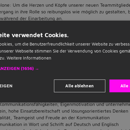
 alone: Um die Herzen und Köpfe unserer neuen Teammitglied
gang in ihre Rolle so reibungslos wie möglich zu gestalten, b
ährend der Einarbeitung an.
h?Deine Aufgaben umfassen:
ite verwendet Cookies.
bei der Recherche und Akquise von potenziellen Neukunden
rkttrends und Zielkunden
okies, um die Benutzerfreundlichkeit unserer Website zu verbess
Durchführung von Gesprächen mit potenziellen Kunden
unserer Webseite stimmen Sie der Verwendung von Cookies gemä
lege unseres Kundenstamms
zu.
Weitere Informationen
 Reports und Analysen
mitbringen?Wir suchen jemanden mit Feuer, Durchsetzungsv
ANZEIGEN
(1656) →
bewegen. Deine Stärken sollten sein:
eresse an Sales und die Bereitschaft, diese Fähigkeiten opera
Alle ablehnen
Alle
EIGEN
lefonischen Outbound- und Inbound-Vertriebsaktivitäten und 
e mit potenziellen Kunden über verschiedene Kanäle sind vo
ommunikationsfähigkeiten, Eigenmotivation und unternehm
in, hohe Einsatzbereitschaft und lösungsorientiertes Denken
lität, Teamgeist und Freude an der Kommunikation
unikation in Wort und Schrift auf Deutsch und Englisch