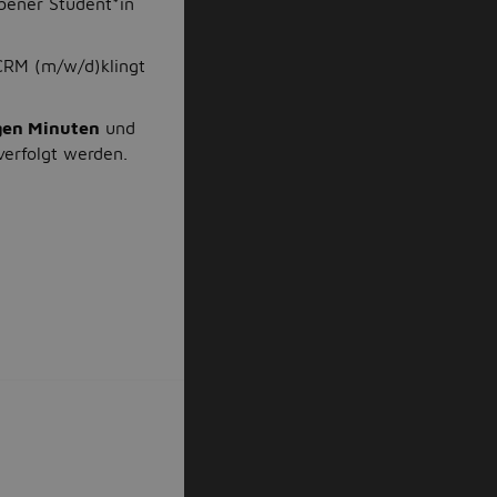
ebener Student*in
CRM (m/w/d)klingt
gen Minuten
und
verfolgt werden.