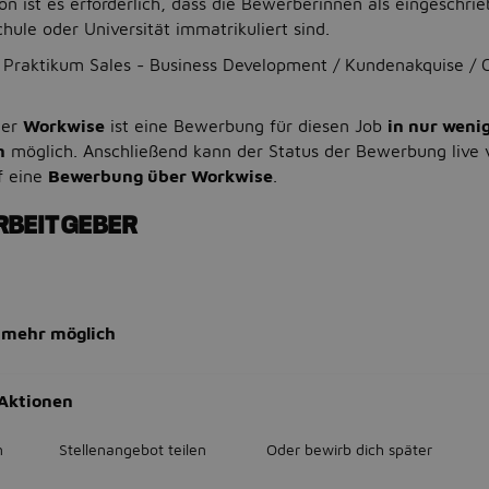
ion ist es erforderlich, dass die Bewerberinnen als eingeschri
hule oder Universität immatrikuliert sind.
Praktikum Sales - Business Development / Kundenakquise / 
ner
Workwise
ist eine Bewerbung für diesen Job
in nur weni
n
möglich. Anschließend kann der Status der Bewerbung live 
f eine
Bewerbung über Workwise
.
RBEITGEBER
 mehr möglich
Aktionen
n
Stellenangebot teilen
Oder bewirb dich später