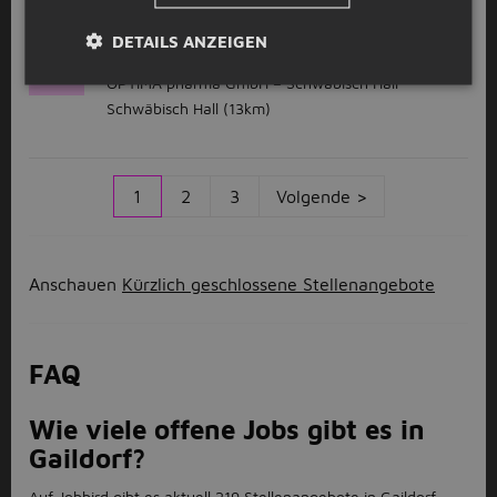
GESPONSERT
DETAILS ANZEIGEN
HMI / SCADA Entwickler (m/w/d)
O
OPTIMA pharma GmbH – Schwäbisch Hall
Schwäbisch Hall
(13km)
1
2
3
Volgende >
Anschauen
Kürzlich geschlossene Stellenangebote
FAQ
Wie viele offene Jobs gibt es in
Gaildorf?
Auf Jobbird gibt es aktuell 219 Stellenangebote in Gaildorf.