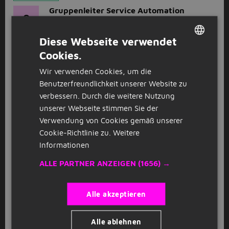
Gruppenleiter Service Automation
O
(m/w/d)
OPTIMA pharma GmbH – Schwäbisch Hall
Diese Webseite verwendet
Schwäbisch Hall
(13km)
Cookies.
DUTCH
Wir verwenden Cookies, um die
GERMAN
GESPONSERT
Benutzerfreundlichkeit unserer Website zu
Gruppenleiter Automation (m/w/d)
verbessern. Durch die weitere Nutzung
O
unserer Webseite stimmen Sie der
OPTIMA pharma GmbH – Schwäbisch Hall
Verwendung von Cookies gemäß unserer
Schwäbisch Hall
(13km)
Cookie-Richtlinie zu.
Weitere
Informationen
GESPONSERT
ALLE PARTNER ANZEIGEN
(1656) →
Projektmanager
O
Automatisierungstechnik (m/w/d)
OPTIMA pharma GmbH – Schwäbisch Hall
Alle akzeptieren
Schwäbisch Hall
(13km)
Alle ablehnen