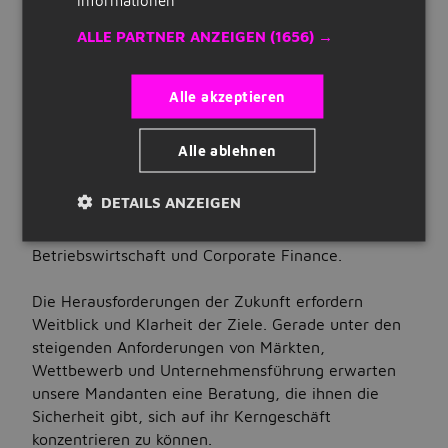
Beschäftigung
Quick Links
praktikum
ALLE PARTNER ANZEIGEN
(1656) →
Art der Stellenanzeige:
Registrieren
intern
Alle akzeptieren
Lebenslauf erstellen
STELLENBESCHREIBUNG
Über das Unternehmen
Unternehmen auf Jobbird
Alle ablehnen
Unsere Unternehmung bündelt das Know-How und
die Kompetenz einer umfassenden
DETAILS ANZEIGEN
Jobs
Gesamtbetreuung von über 60 Jahren rund um die
Themen Wirtschaftsprüfung, Steuerberatung,
Nach Stellenangeboten suchen
Betriebswirtschaft und Corporate Finance.
Jobs nach Standort
Die Herausforderungen der Zukunft erfordern
Weitblick und Klarheit der Ziele. Gerade unter den
Jobs nach Berufsfeld
steigenden Anforderungen von Märkten,
Jobs nach Anstellungsart
Wettbewerb und Unternehmensführung erwarten
unsere Mandanten eine Beratung, die ihnen die
Jobs nach Bildungsstand
Sicherheit gibt, sich auf ihr Kerngeschäft
konzentrieren zu können.