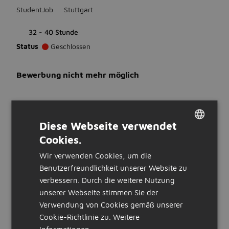
StudentJob
Stuttgart
32 - 40 Stunde
Status
Geschlossen
Bewerbung nicht mehr möglich
WAS WIR ERWARTEN
Diese Webseite verwendet
Ausbildung
Cookies.
DUTCH
Keine Vorerfahrung erforderlich
Sprachen
Wir verwenden Cookies, um die
GERMAN
Du beherrschst Deutsch
Benutzerfreundlichkeit unserer Website zu
verbessern. Durch die weitere Nutzung
WAS WIR BIETEN
unserer Webseite stimmen Sie der
Verwendung von Cookies gemäß unserer
Stunden:
Cookie-Richtlinie zu.
Weitere
32 bis 40 Stunden pro Woche
Informationen