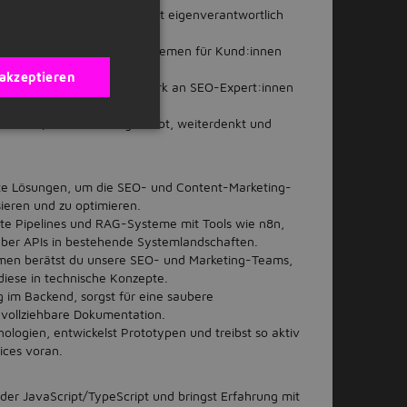
t für deine Ideen und triffst eigenverantwortlich
 echten, produktiven KI-Systemen für Kund:innen
 akzeptieren
re von einem großen Netzwerk an SEO-Expert:innen
iten.
n Team, das Technologie liebt, weiterdenkt und
tzte Lösungen, um die SEO- und Content-Marketing-
ieren und zu optimieren.
rte Pipelines und RAG-Systeme mit Tools wie n8n,
 über APIs in bestehende Systemlandschaften.
emen berätst du unsere SEO- und Marketing-Teams,
diese in technische Konzepte.
im Backend, sorgst für eine saubere
hvollziehbare Dokumentation.
nologien, entwickelst Prototypen und treibst so aktiv
ices voran.
der JavaScript/TypeScript und bringst Erfahrung mit