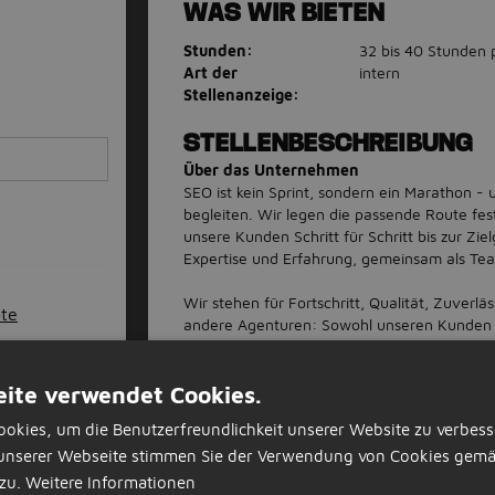
WAS WIR BIETEN
Stunden:
32 bis 40 Stunden
Art der
intern
Stellenanzeige:
STELLENBESCHREIBUNG
Über das Unternehmen
SEO ist kein Sprint, sondern ein Marathon -
begleiten. Wir legen die passende Route fes
unsere Kunden Schritt für Schritt bis zur Zi
Expertise und Erfahrung, gemeinsam als Te
Wir stehen für Fortschritt, Qualität, Zuverl
ote
andere Agenturen: Sowohl unseren Kunden
erwartet dich bei uns kein Obstkorb, sonder
sonst wird jeder konstruktive Vorschlag mit
ite verwendet Cookies.
Was bieten wir dir?
100% Remote-Möglichkeit: Arbeite flexi
okies, um die Benutzerfreundlichkeit unserer Website zu verbess
Büro im Zentrum von Augsburg - du ents
unserer Webseite stimmen Sie der Verwendung von Cookies gemä
Faire Vergütung: Wir bieten dir ein attra
zu.
Weitere Informationen
Qualifikation entspricht.