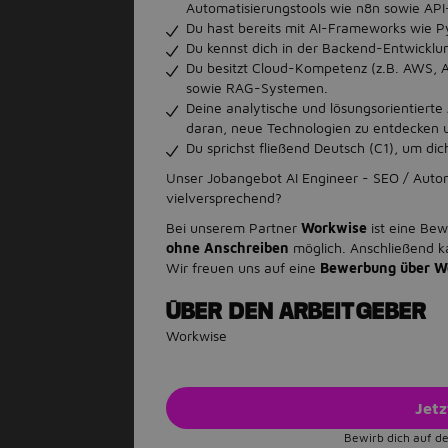
Automatisierungstools wie n8n sowie API-
Du hast bereits mit AI-Frameworks wie P
Du kennst dich in der Backend-Entwicklun
Du besitzt Cloud-Kompetenz (z.B. AWS, 
sowie RAG-Systemen.
Deine analytische und lösungsorientierte
daran, neue Technologien zu entdecken u
Du sprichst fließend Deutsch (C1), um d
Unser Jobangebot AI Engineer - SEO / Autom
vielversprechend?
Bei unserem Partner
Workwise
ist eine Be
ohne Anschreiben
möglich. Anschließend k
Wir freuen uns auf eine
Bewerbung über W
ÜBER DEN ARBEITGEBER
Workwise
Jet
Bewirb dich auf de