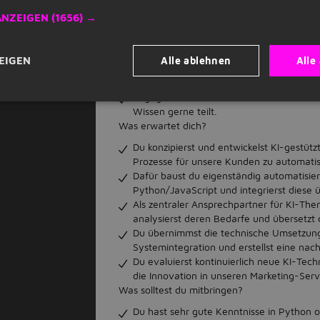
Hohe Autonomie: Du genießt große Freihei
ANZEIGEN
(1656) →
technische Entscheidungen.
Spannende KI-Projekte: Du arbeitest an
aus den unterschiedlichsten Branchen.
Alle ablehnen
Alle
EIGEN
Weiterentwicklung & Netzwerk: Profitie
und zahlreichen Weiterbildungsmöglichke
Engagiertes Tech-Team: Dich erwartet ei
Wissen gerne teilt.
Was erwartet dich?
Du konzipierst und entwickelst KI-gestü
Prozesse für unsere Kunden zu automatis
Dafür baust du eigenständig automatisie
Python/JavaScript und integrierst diese
Als zentraler Ansprechpartner für KI-Th
analysierst deren Bedarfe und übersetzt 
Du übernimmst die technische Umsetzung 
Systemintegration und erstellst eine nac
Du evaluierst kontinuierlich neue KI-Tech
die Innovation in unseren Marketing-Serv
Was solltest du mitbringen?
Du hast sehr gute Kenntnisse in Python o