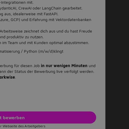
Integrationen mit.
ydanticAI, CrewAI oder LangChain gearbeitet.
g aus, idealerweise mit FastAPI.
Azure, GCP) und Erfahrung mit Vektordatenbanken
 Arbeitsweise zeichnet dich aus und du hast Freude
nd produktiv zu nutzen.
ich im Team und mit Kunden optimal abzustimmen.
atisierung / Python (m/w/d)klingt
werbung für diesen Job
in nur wenigen Minuten
und
ann der Status der Bewerbung live verfolgt werden.
orkwise
.
zt bewerben
r Webseite des Arbeitgebers