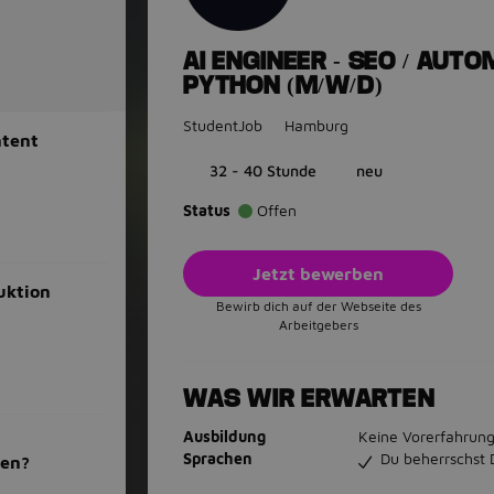
AI ENGINEER - SEO / AUTO
PYTHON (M/W/D)
StudentJob
Hamburg
ntent
32 - 40 Stunde
neu
Status
Offen
Jetzt bewerben
uktion
Bewirb dich auf der Webseite des
Arbeitgebers
WAS WIR ERWARTEN
Ausbildung
Keine Vorerfahrung
Sprachen
Du beherrschst 
men?