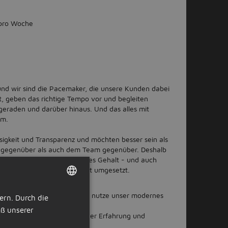
 pro Woche
 und wir sind die Pacemaker, die unsere Kunden dabei
t, geben das richtige Tempo vor und begleiten
elgeraden und darüber hinaus. Und das alles mit
am.
ässigkeit und Transparenz und möchten besser sein als
 gegenüber als auch dem Team gegenüber. Deshalb
n ein faires und angemessenes Gehalt - und auch
einbezogen und oftmals direkt umgesetzt.
bel aus dem Homeoffice oder nutze unser modernes
ern. Durch die
DUTCH
cheidest.
ß unserer
GERMAN
ktives Gehaltspaket, das deiner Erfahrung und