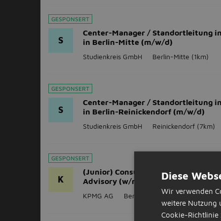
GESPONSERT
Center-Manager / Standortleitung in 
S
in Berlin-Mitte (m/w/d)
Studienkreis GmbH
Berlin-Mitte
(1km)
GESPONSERT
Center-Manager / Standortleitung in 
S
in Berlin-Reinickendorf (m/w/d)
Studienkreis GmbH
Reinickendorf
(7km)
GESPONSERT
(Junior) Consultant Accounting & Re
Diese Webse
K
Advisory (w/m/d)
Wir verwenden Co
KPMG AG
Berlin
weitere Nutzung 
Cookie-Richtlinie 