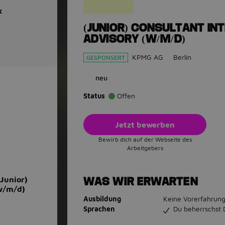
x
(JUNIOR) CONSULTANT IN
ADVISORY (W/M/D)
KPMG AG
Berlin
GESPONSERT
neu
Status
Offen
Jetzt bewerben
Bewirb dich auf der Webseite des
Arbeitgebers
(Junior)
WAS WIR ERWARTEN
(w/m/d)
Ausbildung
Keine Vorerfahrung
Sprachen
Du beherrschst 