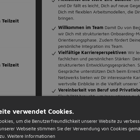
und Dir fällt es leicht, Dich auf neue Geg
Dich mit flexiblen Arbeitsmodellen, die D
bringen.
Teilzeit
Willkommen im Team
Damit Du von Begi
wir Dich mit strukturierten Onboardin
Orientierungsphase. Zudem fördert Deine
persönliche Integration ins Team.
Vielfältige Karriereperspektiven
Wir le
fachlichen und persönlichen Stärken: Dei
Teilzeit
strukturierten Entwicklungsgesprächen.
Gespräche unterstützen Dich beim Erreich
Netzwerks bieten wir Dir interessante Ka
wertvolle Einblicke in die Vielfalt unserer
Vereinbarkeit von Beruf und Privatle
Flexibilität braucht, um Innovationen zu f
können wir die besten Ideen entwickeln un
Arbeitszeiten, Homeoffice-Option, Zeitk
porting
ite verwendet Cookies.
und Berufsleben miteinander zu vereinb
Fort- & Weiterbildung
Durch regelmäßig
okies, um die Benutzerfreundlichkeit unserer Website zu verbess
entwickelst Du Dich stetig weiter. Zudem
unserer Webseite stimmen Sie der Verwendung von Cookies gemä
Master-Studiengänge. Mit unseren Rota
zu.
Weitere Informationen
fachübergreifenden Einsatz. Diese Einblic