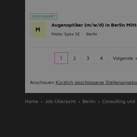
GESPONSERT
Augenoptiker (m/w/d) in Berlin Mitt
M
Mister Spex SE
Berlin
1
2
3
4
Volgende 
Anschauen
Kürzlich geschlossene Stellenangeb
Home
Job-Übersicht
Berlin
Consulting und