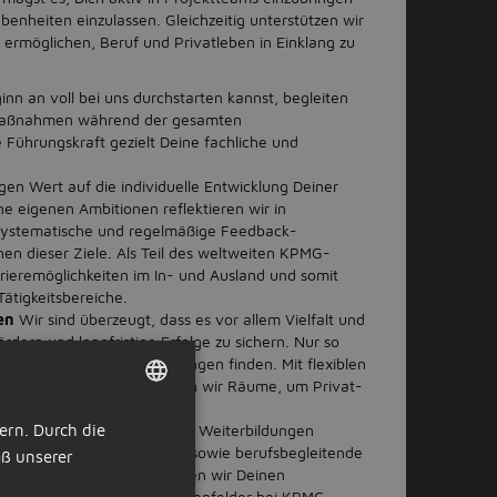
ebenheiten einzulassen. Gleichzeitig unterstützen wir
ir ermöglichen, Beruf und Privatleben in Einklang zu
nn an voll bei uns durchstarten kannst, begleiten
g-Maßnahmen während der gesamten
 Führungskraft gezielt Deine fachliche und
gen Wert auf die individuelle Entwicklung Deiner
ne eigenen Ambitionen reflektieren wir in
 Systematische und regelmäßige Feedback-
en dieser Ziele. Als Teil des weltweiten KPMG-
rrieremöglichkeiten im In- und Ausland und somit
 Tätigkeitsbereiche.
ben
Wir sind überzeugt, dass es vor allem Vielfalt und
ördern und langfristige Erfolge zu sichern. Nur so
d wirklich innovative Lösungen finden. Mit flexiblen
onten und Auszeiten schaffen wir Räume, um Privat-
aren.
e Trainings, Workshops und Weiterbildungen
ern. Durch die
DUTCH
 fördern wir Berufsexamina sowie berufsbegleitende
ß unserer
GERMAN
tionsprogrammen ermöglichen wir Deinen
ke in die vielfältigen Aufgabenfelder bei KPMG