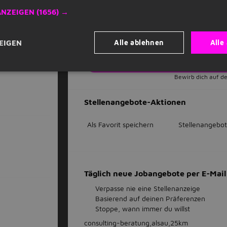
erweitern Deinen Horizont und fördern S
ANZEIGEN
(1656) →
Die abgebildeten Leistungen können je nac
Alle ablehnen
Alle
EIGEN
Jet
Bewirb dich auf de
Stellenangebote-Aktionen
Als Favorit speichern
Stellenangebot
Täglich neue Jobangebote per E-Ma
Verpasse nie eine Stellenanzeige
Basierend auf deinen Präferenzen
Stoppe, wann immer du willst
consulting-beratung,alsau,25km