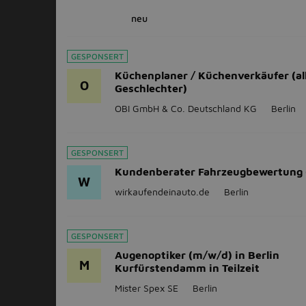
neu
GESPONSERT
Küchenplaner / Küchenverkäufer (al
O
Geschlechter)
OBI GmbH & Co. Deutschland KG
Berlin
GESPONSERT
Kundenberater Fahrzeugbewertung
W
wirkaufendeinauto.de
Berlin
GESPONSERT
Augenoptiker (m/w/d) in Berlin
M
Kurfürstendamm in Teilzeit
Mister Spex SE
Berlin