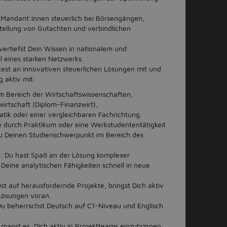
e Mandant:innen steuerlich bei Börsengängen,
stellung von Gutachten und verbindlichen
 vertiefst Dein Wissen in nationalem und
l eines starken Netzwerks.
test an innovativen steuerlichen Lösungen mit und
 aktiv mit.
m Bereich der Wirtschaftswissenschaften,
wirtschaft (Diplom-Finanzwirt),
tik oder einer vergleichbaren Fachrichtung.
e durch Praktikum oder eine Werkstudententätigkeit
 du Deinen Studienschwerpunkt im Bereich des
: Du hast Spaß an der Lösung komplexer
 Deine analytischen Fähigkeiten schnell in neue
ust auf herausfordernde Projekte, bringst Dich aktiv
 Lösungen voran.
Du beherrschst Deutsch auf C1-Niveau und Englisch
 magst es, Dich aktiv in Projektteams einzubringen