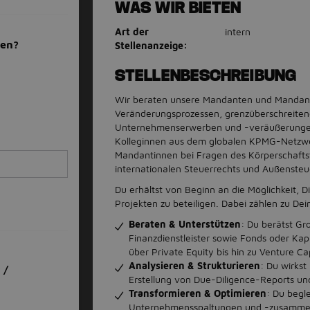
WAS WIR BIETEN
Art der
intern
men?
Stellenanzeige:
STELLENBESCHREIBUNG
Wir beraten unsere Mandanten und Mandantin
Veränderungsprozessen, grenzüberschreite
Unternehmenserwerben und -veräußerungen
Kolleginnen aus dem globalen KPMG-Netzwe
Mandantinnen bei Fragen des Körperschafts
internationalen Steuerrechts und Außensteu
Du erhältst von Beginn an die Möglichkeit, D
Projekten zu beteiligen. Dabei zählen zu De
Beraten & Unterstützen
: Du berätst G
Finanzdienstleister sowie Fonds oder Kapi
über Private Equity bis hin zu Venture Cap
Analysieren & Strukturieren
: Du wirkst
 /
Erstellung von Due-Diligence-Reports un
Transformieren & Optimieren
: Du begl
Unternehmensspaltungen und -zusammens