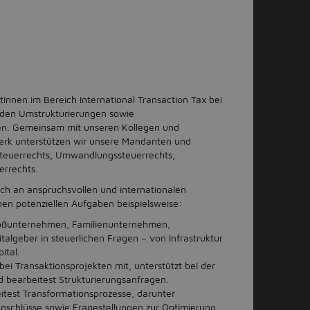
nen im Bereich International Transaction Tax bei
nden Umstrukturierungen sowie
. Gemeinsam mit unseren Kollegen und
rk unterstützen wir unsere Mandanten und
teuerrechts, Umwandlungssteuerrechts,
errechts.
ich an anspruchsvollen und internationalen
inen potenziellen Aufgaben beispielsweise:
roßunternehmen, Familienunternehmen,
talgeber in steuerlichen Fragen – von Infrastruktur
ital.
 bei Transaktionsprojekten mit, unterstützt bei der
d bearbeitest Strukturierungsanfragen.
eitest Transformationsprozesse, darunter
chlüsse sowie Fragestellungen zur Optimierung