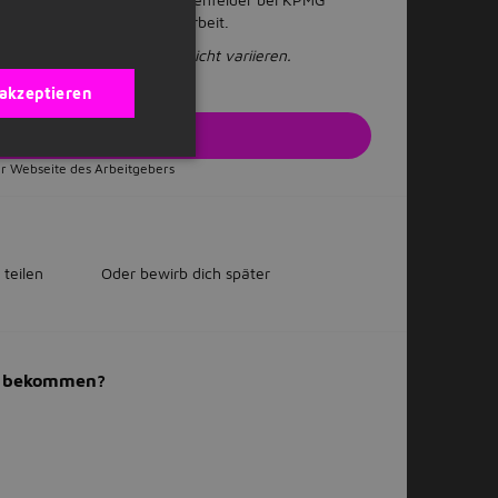
ynergien in der Zusammenarbeit.
h Position und Standort leicht variieren.
 akzeptieren
zt bewerben
r Webseite des Arbeitgebers
 teilen
Oder bewirb dich später
il bekommen?