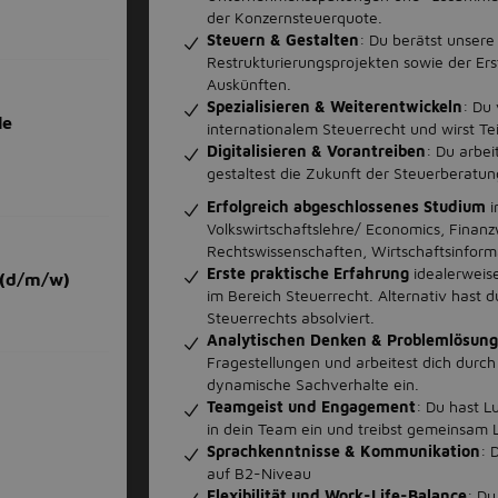
der Konzernsteuerquote.
Steuern & Gestalten
: Du berätst unser
Restrukturierungsprojekten sowie der Er
Auskünften.
Spezialisieren & Weiterentwickeln
: Du
le
internationalem Steuerrecht und wirst Tei
Digitalisieren & Vorantreiben
: Du arbei
gestaltest die Zukunft der Steuerberatung
Erfolgreich abgeschlossenes Studium
i
Volkswirtschaftslehre/ Economics, Finanz
Rechtswissenschaften, Wirtschaftsinforma
Erste praktische Erfahrung
idealerweis
 (d/m/w)
im Bereich Steuerrecht. Alternativ hast
Steuerrechts absolviert.
Analytischen Denken & Problemlösung
Fragestellungen und arbeitest dich durch
dynamische Sachverhalte ein.
Teamgeist und Engagement
: Du hast L
in dein Team ein und treibst gemeinsam
Sprachkenntnisse & Kommunikation
: 
auf B2-Niveau
Flexibilität und Work-Life-Balance
: Du