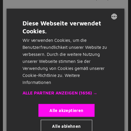
GESPONSERT
Diese Webseite verwendet
Verkäufer als Fachkraft /
Cookies.
Quereinsteiger Frischetheke (m/w/d)
DUTCH
REWE
Hamburg
Wir verwenden Cookies, um die
GERMAN
Benutzerfreundlichkeit unserer Website zu
verbessern. Durch die weitere Nutzung
GESPONSERT
unserer Webseite stimmen Sie der
Stellvertretender Filialleiter (m/w/d)
Verwendung von Cookies gemäß unserer
A
Cookie-Richtlinie zu.
Weitere
Action
Winsen (Luhe)
(26km)
Informationen
ALLE PARTNER ANZEIGEN
(1656) →
GESPONSERT
Abteilungsleiter Frischetheke (m/w/d)
Alle akzeptieren
REWE
Altona-Nord
(4km)
Alle ablehnen
GESPONSERT