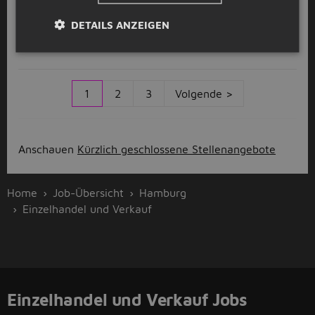
Filialleiter (m/w/d)
DETAILS ANZEIGEN
A
Action
Rahlstedt
(12km)
1
2
3
Volgende >
Anschauen
Kürzlich geschlossene Stellenangebote
Home
Job-Übersicht
Hamburg
Einzelhandel und Verkauf
Einzelhandel und Verkauf Jobs