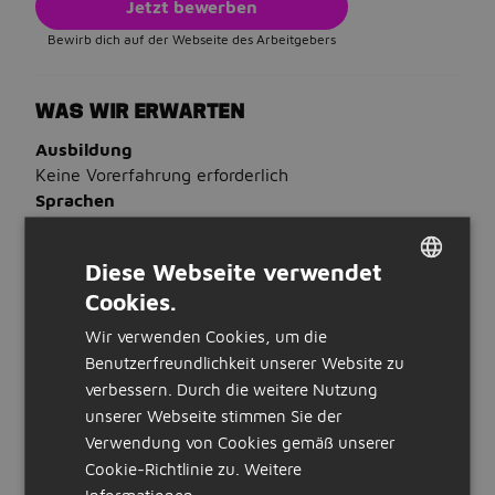
Jetzt bewerben
Bewirb dich auf der Webseite des Arbeitgebers
WAS WIR ERWARTEN
Ausbildung
Keine Vorerfahrung erforderlich
Sprachen
Du beherrschst Deutsch
Diese Webseite verwendet
WAS WIR BIETEN
Cookies.
DUTCH
Stunden:
Wir verwenden Cookies, um die
32 bis 40 Stunden pro Woche
GERMAN
Benutzerfreundlichkeit unserer Website zu
Art der Stellenanzeige:
intern
verbessern. Durch die weitere Nutzung
unserer Webseite stimmen Sie der
STELLENBESCHREIBUNG
Verwendung von Cookies gemäß unserer
Über das Unternehmen
Cookie-Richtlinie zu.
Weitere
Lust auf lebenslange Bildung und nachhaltige
Informationen