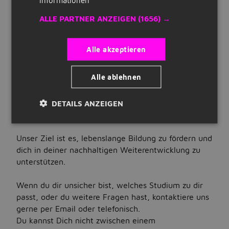
Karriereentwicklung?
Quick Links
ALLE PARTNER ANZEIGEN
(1656) →
Die Knowledge Foundation ist die
Registrieren
Weiterbildungsstiftung an der Hochschule
Alle akzeptieren
Lebenslauf erstellen
Reutlingen. Gemeinsam mit den sechs Fakultäten
der Hochschule entwickeln und realisieren wir
Unternehmen auf Jobbird
Alle ablehnen
berufsbegleitende Studienprogramme sowie
Angebote zur Fach- und Führungskräfteentwicklung
und verbinden dabei akademische
DETAILS ANZEIGEN
Jobs
Qualität mit direktem Praxisbezug.
Nach Stellenangeboten suchen
Unser Ziel ist es, lebenslange Bildung zu fördern und
Jobs nach Standort
dich in deiner nachhaltigen Weiterentwicklung zu
unterstützen.
Jobs nach Berufsfeld
Wenn du dir unsicher bist, welches Studium zu dir
Jobs nach Anstellungsart
passt, oder du weitere Fragen hast, kontaktiere uns
Jobs nach Bildungsstand
gerne per Email oder telefonisch.
Du kannst Dich nicht zwischen einem