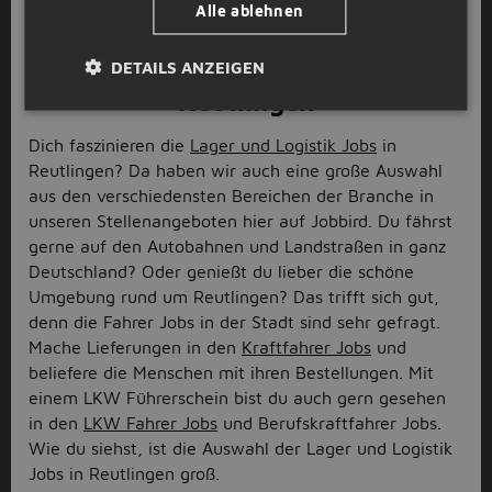
noch? Schreibe deine Bewerbung für deinen nächsten
Alle ablehnen
Job in Reutlingen.
Lager und Logistik Jobs in
DETAILS ANZEIGEN
Reutlingen
Dich faszinieren die
Lager und Logistik Jobs
in
Reutlingen? Da haben wir auch eine große Auswahl
aus den verschiedensten Bereichen der Branche in
unseren Stellenangeboten hier auf Jobbird. Du fährst
gerne auf den Autobahnen und Landstraßen in ganz
Deutschland? Oder genießt du lieber die schöne
Umgebung rund um Reutlingen? Das trifft sich gut,
denn die Fahrer Jobs in der Stadt sind sehr gefragt.
Mache Lieferungen in den
Kraftfahrer Jobs
und
beliefere die Menschen mit ihren Bestellungen. Mit
einem LKW Führerschein bist du auch gern gesehen
in den
LKW Fahrer Jobs
und Berufskraftfahrer Jobs.
Wie du siehst, ist die Auswahl der Lager und Logistik
Jobs in Reutlingen groß.