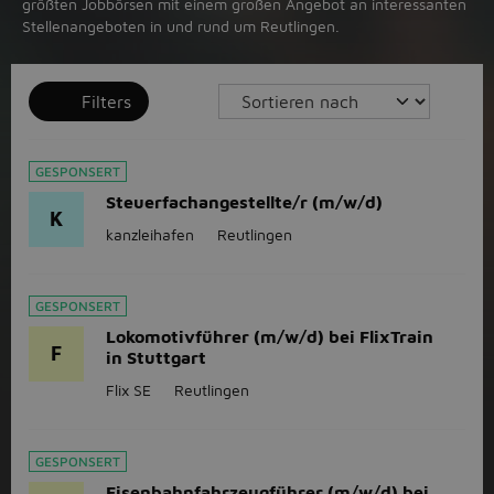
größten Jobbörsen mit einem großen Angebot an interessanten
Stellenangeboten in und rund um Reutlingen.
Filters
GESPONSERT
Steuerfachangestellte/r (m/w/d)
K
kanzleihafen
Reutlingen
GESPONSERT
Lokomotivführer (m/w/d) bei FlixTrain
F
in Stuttgart
Flix SE
Reutlingen
GESPONSERT
Eisenbahnfahrzeugführer (m/w/d) bei