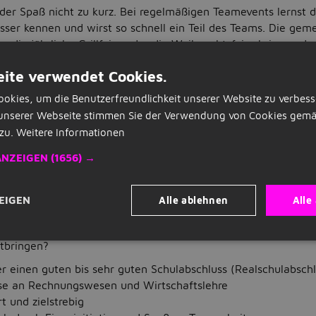
der Spaß nicht zu kurz. Bei regelmäßigen Teamevents lernst 
sser kennen und wirst so schnell ein Teil des Teams. Die ge
e, die jährliche Grillfeier oder die Weihnachtsfeier bringen d
ewährleisten so ein entspanntes und freundschaftliches Arbe
ite verwendet Cookies.
okies, um die Benutzerfreundlichkeit unserer Website zu verbess
 dir weitere Benefits wie die Möglichkeit auf Fahrtkostenzu
unserer Webseite stimmen Sie der Verwendung von Cookies gemä
itrags im örtlichen Fitnessstudio, gratis Getränke und Snacks.
zu.
Weitere Informationen
h?
ANZEIGEN
(1656) →
st du die Chance, die Arbeit in der Wirtschaftsprüfung, Ste
eratung kennenzulernen
 einem hoch qualifizierten und motivierten Team
Alle ablehnen
Alle
EIGEN
deiner Ausbildung bist du fähig, einen Mandanten selbständi
teuerliche Fragen beantworten zu können
itbringen?
r einen guten bis sehr guten Schulabschluss (Realschulabschl
sse an Rechnungswesen und Wirtschaftslehre
t und zielstrebig