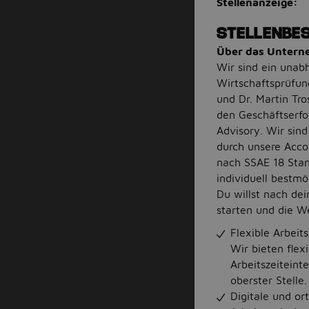
Stellenanzeige:
STELLENBE
Über das Unter
Wir sind ein una
Wirtschaftsprüfun
und Dr. Martin Tro
den Geschäftserfo
Advisory. Wir sin
durch unsere Acco
nach SSAE 18 Stan
individuell bestm
Du willst nach dei
starten und die We
Flexible Arbeit
Wir bieten flex
Arbeitszeiteint
oberster Stelle.
Digitale und or