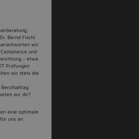
uerberatung,
r. Bernd Fischl
 verantworten wir
, Compliance und
usrichtung - etwa
 IT Prüfungen
ten wir stets die
 Berufsalltag
ieten wir dir?
den eine optimale
 für uns an