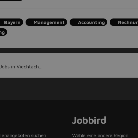
Bayern
Management
Accounting
Rechnu
ng
obs in Viechtach...
s
Jobbird
llenangeboten suchen
Wähle eine andere Region