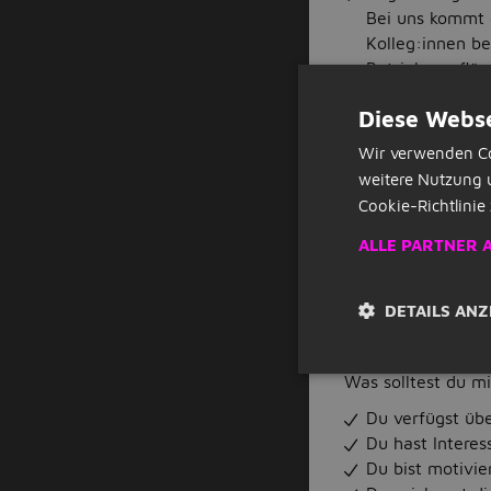
Bei uns kommt 
Kolleg:innen be
Betriebsausflüg
zusammen und g
Diese Webse
Wir verwenden Co
Auch bieten wir
weitere Nutzung 
des Mitgliedsbe
Cookie-Richtlinie 
Was erwartet dic
ALLE PARTNER 
Bei uns bekomm
Unternehmensb
Du arbeitest in
DETAILS ANZ
Nach Abschluss 
eigenständig s
Was solltest du m
Du verfügst übe
Du hast Intere
Du bist motivier