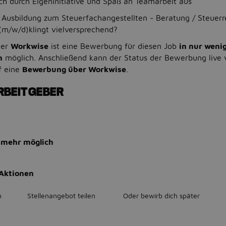
ch durch Eigeninitiative und Spaß an Teamarbeit aus
Ausbildung zum Steuerfachangestellten - Beratung / Steuerr
m/w/d)klingt vielversprechend?
ner
Workwise
ist eine Bewerbung für diesen Job
in nur weni
n
möglich. Anschließend kann der Status der Bewerbung live 
f eine
Bewerbung über Workwise
.
RBEITGEBER
 mehr möglich
Aktionen
n
Stellenangebot teilen
Oder bewirb dich später