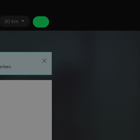
30 km
erben.