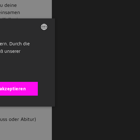
du deine
meinsamen
as Kollegium eng
itsklima.
ern. Durch die
DUTCH
schuss, Übernahme
ß unserer
GERMAN
uerberatung und
 akzeptieren
g zu betreuen und
uss oder Abitur)