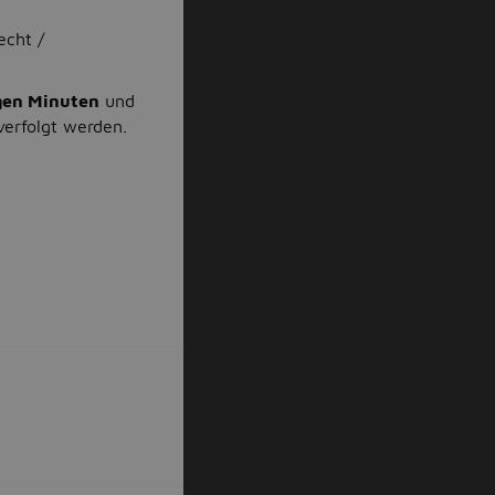
echt /
gen Minuten
und
verfolgt werden.