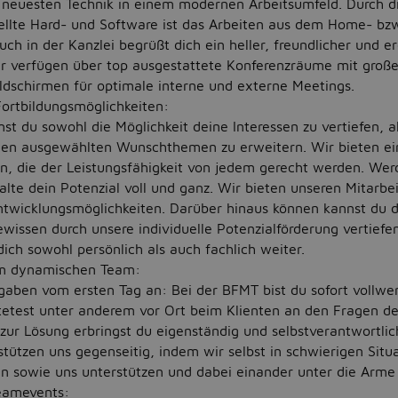
 neuesten Technik in einem modernen Arbeitsumfeld. Durch d
ellte Hard- und Software ist das Arbeiten aus dem Home- bzw
uch in der Kanzlei begrüßt dich ein heller, freundlicher und 
Wir verfügen über top ausgestattete Konferenzräume mit groß
ldschirmen für optimale interne und externe Meetings.
ortbildungsmöglichkeiten:
t du sowohl die Möglichkeit deine Interessen zu vertiefen, a
nen ausgewählten Wunschthemen zu erweitern. Wir bieten ei
n, die der Leistungsfähigkeit von jedem gerecht werden. Werd
lte dein Potenzial voll und ganz. Wir bieten unseren Mitarbe
twicklungsmöglichkeiten. Darüber hinaus können kannst du 
wissen durch unsere individuelle Potenzialförderung vertiefe
dich sowohl persönlich als auch fachlich weiter.
em dynamischen Team:
aben vom ersten Tag an: Bei der BFMT bist du sofort vollwer
tetest unter anderem vor Ort beim Klienten an den Fragen d
zur Lösung erbringst du eigenständig und selbstverantwortlic
tützen uns gegenseitig, indem wir selbst in schwierigen Situ
 sowie uns unterstützen und dabei einander unter die Arme 
eamevents: