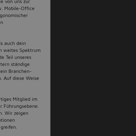
ie von uns zur
. Mobile-Office
ergonomischer
en
ls auch dein
n weites Spektrum
e Teil unseres
itern ständige
dein Branchen-
n. Auf diese Weise
tiges Mitglied im
er Führungsebene.
h. Wir zeigen
ationen
greifen.