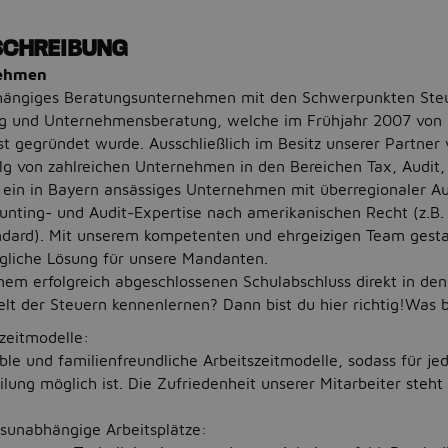
SCHREIBUNG
nehmen
bhängiges Beratungsunternehmen mit den Schwerpunkten Ste
g und Unternehmensberatung, welche im Frühjahr 2007 von D
st gegründet wurde. Ausschließlich im Besitz unserer Partner
lg von zahlreichen Unternehmen in den Bereichen Tax, Audit
d ein in Bayern ansässiges Unternehmen mit überregionaler A
unting- und Audit-Expertise nach amerikanischen Recht (z.B.
dard). Mit unserem kompetenten und ehrgeizigen Team gestal
ögliche Lösung für unsere Mandanten.
nem erfolgreich abgeschlossenen Schulabschluss direkt in den
lt der Steuern kennenlernen? Dann bist du hier richtig!Was b
szeitmodelle:
ible und familienfreundliche Arbeitszeitmodelle, sodass für je
eilung möglich ist. Die Zufriedenheit unserer Mitarbeiter steht
tsunabhängige Arbeitsplätze: