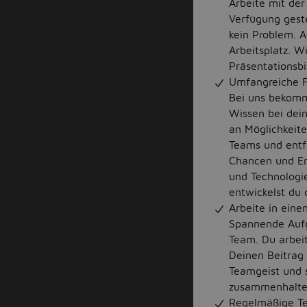
Arbeite mit der
Verfügung gest
kein Problem. A
Arbeitsplatz. 
Präsentationsbi
Umfangreiche F
Bei uns bekomms
Wissen bei dei
an Möglichkeite
Teams und entfa
Chancen und En
und Technologie
entwickelst du 
Arbeite in ein
Spannende Aufg
Team. Du arbei
Deinen Beitrag 
Teamgeist und s
zusammenhalten
Regelmäßige T