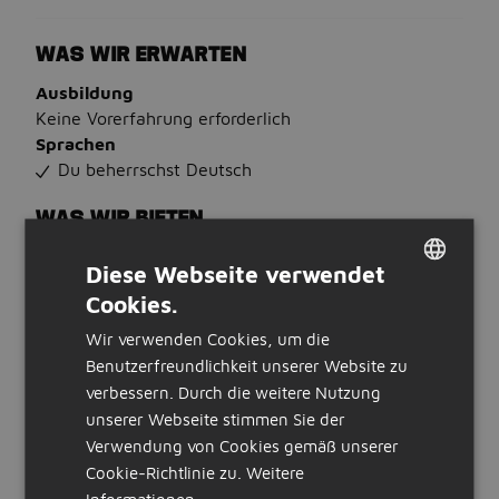
WAS WIR ERWARTEN
Ausbildung
Keine Vorerfahrung erforderlich
Sprachen
Du beherrschst Deutsch
WAS WIR BIETEN
Stunden:
Diese Webseite verwendet
32 bis 40 Stunden pro Woche
Cookies.
Beschäftigung
DUTCH
werkstudent, studentenjobs, schülerjob
Wir verwenden Cookies, um die
GERMAN
Art der Stellenanzeige:
Benutzerfreundlichkeit unserer Website zu
intern
verbessern. Durch die weitere Nutzung
unserer Webseite stimmen Sie der
STELLENBESCHREIBUNG
Verwendung von Cookies gemäß unserer
Innovation Starts With You
Cookie-Richtlinie zu.
Weitere
Informationen