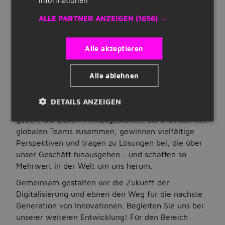
Bringen Sie Ihre Karriere bei Belden voran, wo
Quick Links
Innovation Möglichkeiten schafft - für unsere
ALLE PARTNER ANZEIGEN
(1656) →
Mitarbeiter, unsere Kunden und die
Registrieren
Gemeinschaften, welche wir bedienen. Wir
Alle akzeptieren
verbinden Menschen, Informationen und Ideen, um
Lebenslauf erstellen
die komplexesten Herausforderungen der Welt im
Unternehmen auf Jobbird
Bereich der Konnektivität zu lösen und so Neugierde
Alle ablehnen
in greifbare Ergebnisse umzusetzen. Bei Belden
übernehmen Sie Aufgaben, die Sie herausfordern,
DETAILS ANZEIGEN
Jobs
Ihre Entwicklung fördern und Ihnen die Möglichkeit
geben, die Zukunft mitzugestalten. Sie arbeiten mit
Nach Stellenangeboten suchen
globalen Teams zusammen, gewinnen vielfältige
Perspektiven und tragen zu Lösungen bei, die über
Jobs nach Standort
unser Geschäft hinausgehen - und schaffen so
Jobs nach Berufsfeld
Mehrwert in der Welt um uns herum.
Gemeinsam gestalten wir die Zukunft der
Jobs nach Anstellungsart
Digitalisierung und ebnen den Weg für die nächste
Jobs nach Bildungsstand
Generation von Innovationen. Begleiten Sie uns bei
unserer weiteren Entwicklung! Für den Bereich