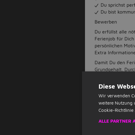
Du sprichst per
Du bist kommun
Bewerben
Du erfüllst alle n
Ferienjob für Dich
persönlichen Moti
Extra Information
Damit Du den Ferie
Grundgehalt. Durc
steigern, so komm
von ca. 2.700 Euro
Diese Webse
Wir verwenden Co
Die Dauer Deines A
weitere Nutzung 
Du mindestens vi
Cookie-Richtlinie 
Status
Offen Ausbi
Hochschule/Univer
ALLE PARTNER 
Karrierestarter, T
Gehaltsangabe Zw