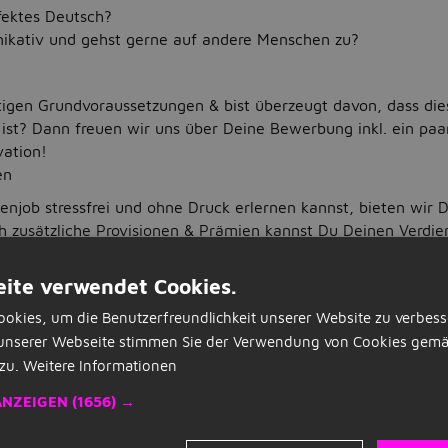
fektes Deutsch?
ikativ und gehst gerne auf andere Menschen zu?
ötigen Grundvoraussetzungen & bist überzeugt davon, dass dies
 ist? Dann freuen wir uns über Deine Bewerbung inkl. ein paa
vation!
en
njob stressfrei und ohne Druck erlernen kannst, bieten wir Di
h zusätzliche Provisionen & Prämien kannst Du Deinen Verdien
en neue Mitarbeiter bei diesem Ferienjob im Durchschnitt auf
 in den ersten vier Arbeitswochen.
ite verwendet Cookies.
okies, um die Benutzerfreundlichkeit unserer Website zu verbess
rbeitseinsatzes kannst Du Dir bei diesem Ferienjob aussuchen
unserer Webseite stimmen Sie der Verwendung von Cookies gemä
er Wochen am Stück Zeit haben.
zu.
Weitere Informationen
ldungsniveau Abitur, Andere, Fachabitur, Hauptschule, Realsc
sität Standort Bundesweit Arbeitsstunden pro Woche 30 - 40
ANZEIGEN
(1656) →
eilzeitjob, Nebenjob/Wochenendjob, Ferienjob, Vollzeitstelle, M
ischen 520.00€ und 1,000.00€ pro Woche Verantwortlich fü