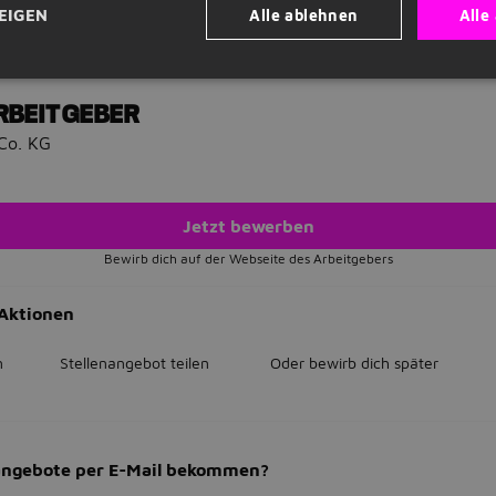
it Veröffentlicht am 07-07-2026 Tätigkeitsbereich Marketing 
Alle ablehnen
Alle
EIGEN
nts / Messe / Promotion / Hostess Führerschein erforderlich?
 Motivationsschreiben erforderlich? Ja Sprachkenntnisse Deut
RBEITGEBER
Co. KG
Jetzt bewerben
Bewirb dich auf der Webseite des Arbeitgebers
Aktionen
n
Stellenangebot teilen
Oder bewirb dich später
bangebote per E-Mail bekommen?