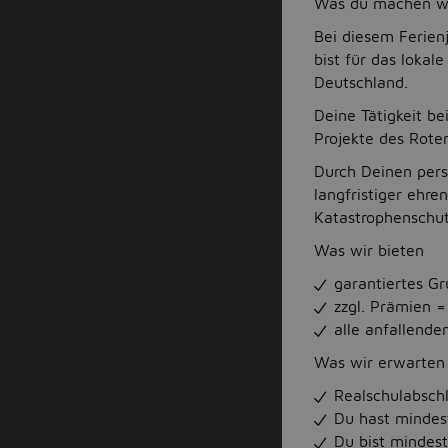
Was du machen wi
Bei diesem Ferien
bist für das loka
Deutschland.
Deine Tätigkeit b
Projekte des Rote
Durch Deinen pers
langfristiger ehre
Katastrophenschut
Was wir bieten
garantiertes G
zzgl. Prämien =
alle anfallend
Was wir erwarten
Realschulabsch
Du hast mindes
Du bist mindest