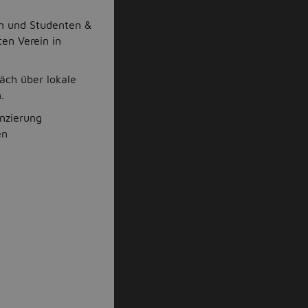
n und Studenten &
en Verein in
äch über lokale
.
anzierung
en