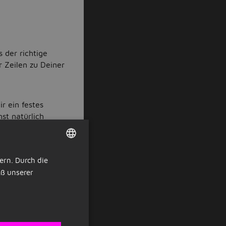
 der richtige
r Zeilen zu Deiner
r ein festes
st natürlich
 einen Verdienst
ern. Durch die
DUTCH
, jedoch solltest
ß unserer
GERMAN
hule,
 Jobart
inijob
r ?-