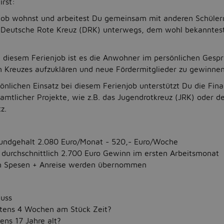
rst:
job wohnst und arbeitest Du gemeinsam mit anderen Schüler
le Deutsche Rote Kreuz (DRK) unterwegs, dem wohl bekanntest
ei diesem Ferienjob ist es die Anwohner im persönlichen Gespr
n Kreuzes aufzuklären und neue Fördermitglieder zu gewinnen
önlichen Einsatz bei diesem Ferienjob unterstützt Du die Fin
namtlicher Projekte, wie z.B. das Jugendrotkreuz (JRK) oder d
z.
rundgehalt 2.080 Euro/Monat - 520,- Euro/Woche
 durchschnittlich 2.700 Euro Gewinn im ersten Arbeitsmonat
en Spesen + Anreise werden übernommen
luss
tens 4 Wochen am Stück Zeit?
ens 17 Jahre alt?