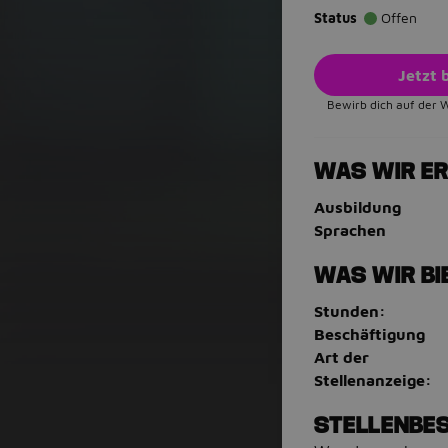
Status
Offen
Jetzt
Bewirb dich auf der 
WAS WIR E
Ausbildung
Sprachen
WAS WIR BI
Stunden:
Beschäftigung
Art der
Stellenanzeige:
STELLENBE