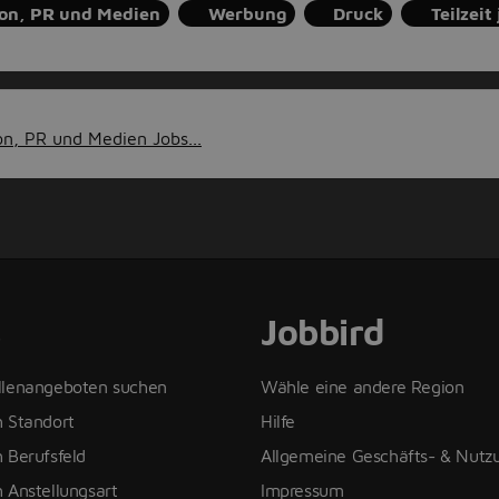
on, PR und Medien
Werbung
Druck
Teilzeit
n, PR und Medien Jobs...
s
Jobbird
llenangeboten suchen
Wähle eine andere Region
h Standort
Hilfe
 Berufsfeld
Allgemeine Geschäfts- & Nut
 Anstellungsart
Impressum