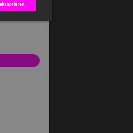
/ Kommunikation /
 akzeptieren
 Nein Auto
sch