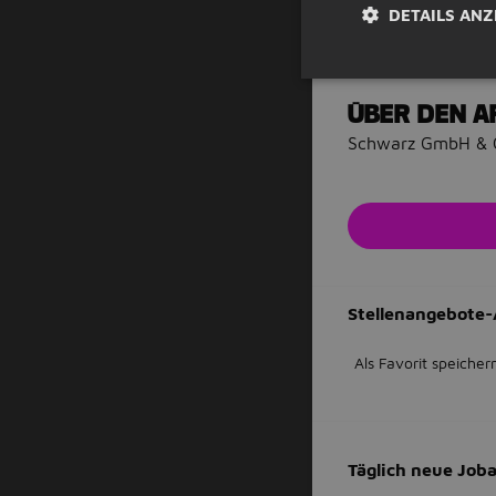
ffentlichkeitsarbe
DETAILS ANZ
PR / Werbung, Eve
erforderlich? Nein
ÜBER DEN A
Schwarz GmbH & 
Stellenangebote-
Als Favorit speicher
Täglich neue Jo