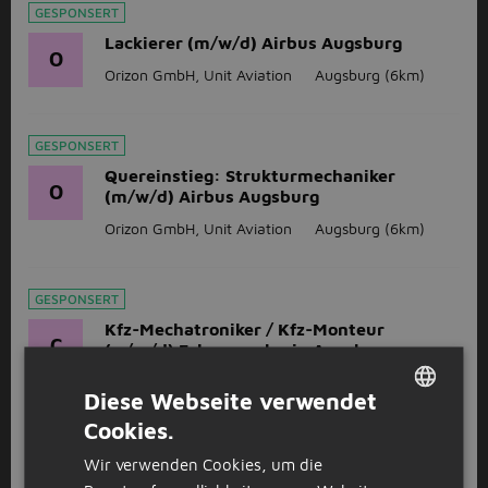
GESPONSERT
Lackierer (m/w/d) Airbus Augsburg
O
Orizon GmbH, Unit Aviation
Augsburg
(6km)
GESPONSERT
Quereinstieg: Strukturmechaniker
O
(m/w/d) Airbus Augsburg
Orizon GmbH, Unit Aviation
Augsburg
(6km)
GESPONSERT
Kfz-Mechatroniker / Kfz-Monteur
C
(w/m/d) Fahrzeugglas in Augsburg -
auch als Quereinstieg - 505
Diese Webseite verwendet
CARGLASS GmbH
Augsburg
(6km)
Cookies.
DUTCH
Wir verwenden Cookies, um die
GERMAN
GESPONSERT