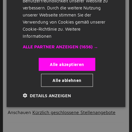
Benutzerfreundlichkeit unserer Website zu
Medizinische Fachangestellte (m/w/d)
verbessern. Durch die weitere Nutzung
M
im arbeitsmedizinischen Zentrum
unserer Webseite stimmen Sie der
Augsburg
Verwendung von Cookies gemäß unserer
MEDITÜV GmbH & Co. KG
Augsburg
(6km)
Cookie-Richtlinie zu.
Weitere
Informationen
GESPONSERT
ALLE PARTNER ANZEIGEN
(1656) →
Dozent Empirische Sozialforschung
(m/w/d)
Alle akzeptieren
IU Internationale Hochschule
Augsburg
(6km)
Alle ablehnen
1
2
3
Volgende >
DETAILS ANZEIGEN
Anschauen
Kürzlich geschlossene Stellenangebote