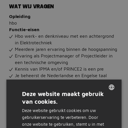
WAT WIJ VRAGEN
Opleiding
hbo
Functie-eisen
Hbo werk- en denkniveau met een achtergrond
in Elektrotechniek
Meerdere jaren ervaring binnen de hoogspanning
Ervaring als Projectmanager of Projectleider in
een technische omgeving
Kennis van IPMA en/of PRINCE2 is een pre
Je beheerst de Nederlandse en Engelse taal
Je hebt oog voor veiligheid en teamontwikkeling
Je bent resultaatgericht, stressbestendig en
Deze website maakt gebruik
beschikt over sterke communicatieve
van cookies.
vaardigheden
DUTCH
Talen
Deze website gebruikt cookies om uw
GERMAN
Je beheerst Nederlands
gebruikerservaring te verbeteren. Door
onze website te gebruiken, stemt u in met
WAT WIJ BIEDEN