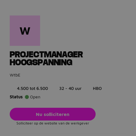
W
Ga terug naar vacatures
PROJECTMANAGER
HOOGSPANNING
WtbE
4.500 tot 6.500
32 - 40 uur
HBO
Status
Open
Nu solliciteren
Solliciteer op de website van de werkgever