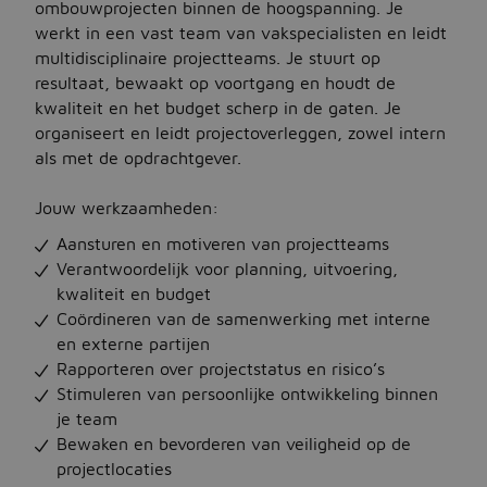
ombouwprojecten binnen de hoogspanning. Je
werkt in een vast team van vakspecialisten en leidt
multidisciplinaire projectteams. Je stuurt op
Jobbird
resultaat, bewaakt op voortgang en houdt de
kwaliteit en het budget scherp in de gaten. Je
Kies een andere regio
organiseert en leidt projectoverleggen, zowel intern
Jobs Deutschland
als met de opdrachtgever.
Jobs United Kingdom
Jouw werkzaamheden:
Help
Aansturen en motiveren van projectteams
Verantwoordelijk voor planning, uitvoering,
Jobs at Jobbird.com
kwaliteit en budget
Coördineren van de samenwerking met interne
Algemene voorwaarden
en externe partijen
Rapporteren over projectstatus en risico’s
Vacatures plaatsen
Stimuleren van persoonlijke ontwikkeling binnen
je team
Bewaken en bevorderen van veiligheid op de
projectlocaties