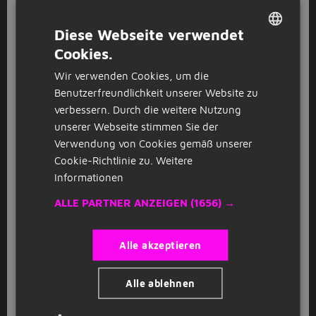
GESPONSERT
Erzieher (m/w/d) für die Kinder- und
I
Diese Webseite verwendet
Jugendhilfe
Cookies.
Impuls Personal GmbH
Köln
DUTCH
Wir verwenden Cookies, um die
GERMAN
Benutzerfreundlichkeit unserer Website zu
GESPONSERT
verbessern. Durch die weitere Nutzung
Kfz-Meister (m/w/d) die in die
unserer Webseite stimmen Sie der
I
Position reinwachsen
Verwendung von Cookies gemäß unserer
Impuls Personal GmbH
Köln
Cookie-Richtlinie zu.
Weitere
Informationen
GESPONSERT
ALLE PARTNER ANZEIGEN
(1656) →
Steuerfachangestellte/r (m/w/d)
K
kanzleihafen
Köln
Alle akzeptieren
Alle ablehnen
GESPONSERT
Lohnbuchhalter/in (m/w/d)