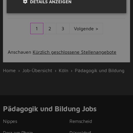
K
DETAILS ANZEIGEN
kanzleihafen
Wesseling
(12km)
1
2
3
Volgende >
Anschauen
Kürzlich geschlossene Stellenangebote
Home
Job-Übersicht
Köln
Pädagogik und Bildung
Pädagogik und Bildung Jobs
Nippes
Remscheid
Porz am Rhein
Düsseldorf