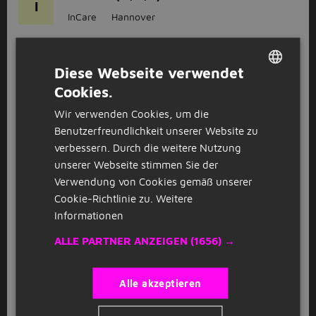
I
InCare
Hannover
GESPONSERT
Diese Webseite verwendet
Erzieher (m/w/d)
Cookies.
I
DUTCH
InCare
Hannover
Wir verwenden Cookies, um die
GERMAN
Benutzerfreundlichkeit unserer Website zu
verbessern. Durch die weitere Nutzung
GESPONSERT
unserer Webseite stimmen Sie der
Erzieher (m/w/d)
I
Verwendung von Cookies gemäß unserer
InCare
Hannover
Cookie-Richtlinie zu.
Weitere
Informationen
GESPONSERT
ALLE PARTNER ANZEIGEN
(1656) →
Heilpädagoge / Heilerziehungspfleger
I
(m/w/d)
Alle akzeptieren
InCare
Hannover