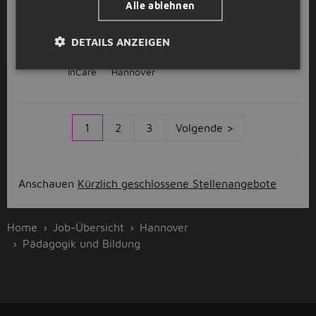
Alle ablehnen
GESPONSERT
Heilpädagoge / Heilerziehungspfleger
DETAILS ANZEIGEN
I
(m/w/d)
InCare
Hannover
1
2
3
Volgende >
Anschauen
Kürzlich geschlossene Stellenangebote
Home
Job-Übersicht
Hannover
Pädagogik und Bildung