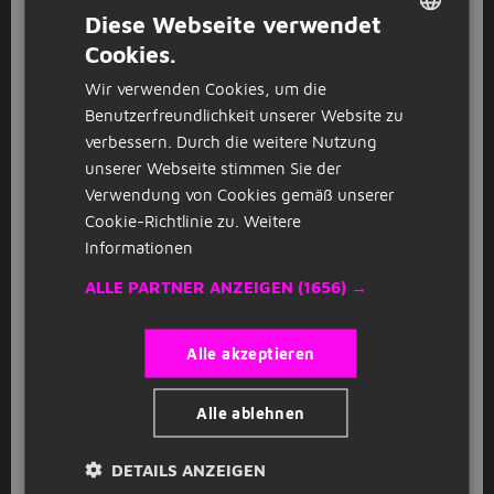
I
Diese Webseite verwendet
InCare
Hannover
Cookies.
DUTCH
Wir verwenden Cookies, um die
GERMAN
GESPONSERT
Benutzerfreundlichkeit unserer Website zu
Erzieher (m/w/d)
I
verbessern. Durch die weitere Nutzung
InCare
Hannover
unserer Webseite stimmen Sie der
Verwendung von Cookies gemäß unserer
Cookie-Richtlinie zu.
Weitere
GESPONSERT
Informationen
Erzieher (m/w/d)
I
ALLE PARTNER ANZEIGEN
(1656) →
InCare
Hannover
Alle akzeptieren
GESPONSERT
Erzieher (m/w/d)
I
Alle ablehnen
InCare
Hannover
DETAILS ANZEIGEN